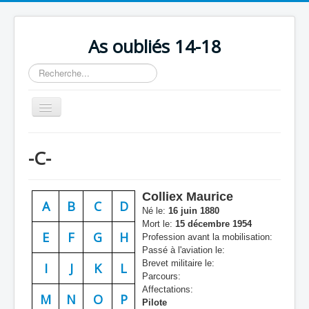
As oubliés 14-18
Rechercher
Basculer
la
navigation
Accueil
-C-
Chronologie
Escadrilles
Colliex Maurice
A
B
C
D
Organisation
Né le:
16 juin 1880
Mort le:
15 décembre 1954
Avions
E
F
G
H
Profession avant la mobilisation:
Passé à l'aviation le:
Personnels
Brevet militaire le:
I
J
K
L
Parcours:
Formation
Affectations:
M
N
O
P
Pilote
Doctrines