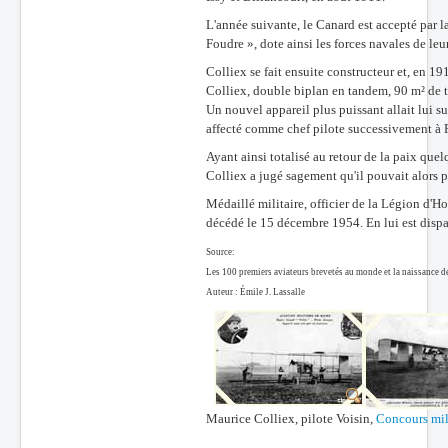
L'année suivante, le Canard est accepté par l
Foudre », dote ainsi les forces navales de leu
Colliex se fait ensuite constructeur et, en 
Colliex, double biplan en tandem, 90 m² de to
Un nouvel appareil plus puissant allait lui su
affecté comme chef pilote successivement à Pa
Ayant ainsi totalisé au retour de la paix qu
Colliex a jugé sagement qu'il pouvait alors p
Médaillé militaire, officier de la Légion d'Ho
décédé le 15 décembre 1954. En lui est dispar
Source:
Les 100 premiers aviateurs brevetés au monde et la naissance de
Auteur : Émile J. Lassalle
Maurice Colliex, pilote Voisin,
Concours mil