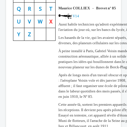
Batailles
Q
R
S
T
Maurice COLLIEX - Brevet n° 85
V14
Les As
U
V
W
X
Aussi habile technicien qu'adroit expériment
Cahiers des As
l'aviation du jour où, sur les bancs du lycée, 
Y
Z
Les hasards de la vie, qui les avaient séparés
diverses, des planeurs cellulaires sur les co
À peine installé à Paris, Gabriel Voisin mand
construction aéronautique, alliée à un solide 
pratiques les idées qui bouillonnent dans le c
nouveau planeur sur les dunes de Berck-Plage,
Après de longs mois d'un travail obscur et op
: l'aéroplane Voisin vole et dès janvier 1908
affluent ; il faut organiser une école de pilo
dans le labeur quotidien des mois passés, il s'
en juin 1910, le N° 85.
Cette année-là, sortent les premiers appareils
les réceptions. Il devient peu après pilote d
Essayé en terrestre, cet appareil révèle d'ét
Muni de flotteurs, il l'arrache de la Seine au
Issy et Billancourt, en août 1911.