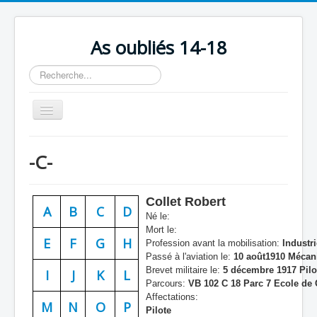
As oubliés 14-18
Rechercher
Basculer
la
navigation
Accueil
-C-
Chronologie
Escadrilles
Collet Robert
A
B
C
D
Organisation
Né le:
Mort le:
Avions
E
F
G
H
Profession avant la mobilisation:
Industri
Passé à l'aviation le:
10 août1910 Mécan
Personnels
Brevet militaire le:
5 décembre 1917 Pilo
I
J
K
L
Parcours:
VB 102 C 18 Parc 7 Ecole de 
Formation
Affectations:
M
N
O
P
Pilote
Doctrines