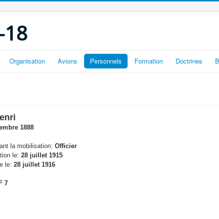
-18
Organisation
Avions
Personnels
Formation
Doctrines
B
enri
embre 1888
nt la mobilisation:
Officier
tion le:
28 juillet 1915
e le:
28 juillet 1916
F 7