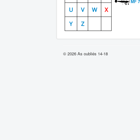
MF 7
U
V
W
X
Y
Z
© 2026 As oubliés 14-18