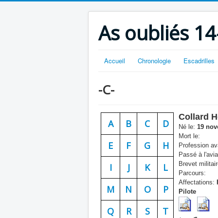
As oubliés 14
Accueil
Chronologie
Escadrilles
-C-
Collard H
A
B
C
D
Né le:
19 nov
Mort le:
E
F
G
H
Profession ava
Passé à l'avia
Brevet militair
I
J
K
L
Parcours:
Affectations:
M
N
O
P
Pilote
Q
R
S
T