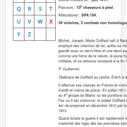
e
Parcours :
13
chasseurs à pied
.
Batailles
Q
R
S
T
Affectations :
SPA 154.
Les As
U
V
W
X
34 victoires, 5 combats non homologu
Cahiers des As
Y
Z
Michel, Joseph, Marie Coiffard naît à Nante
employé des chemins de fer, quitte sa mèr
grandit avec un demi-frère et une demi-sœ
comme une force de la nature, le jeune h
militaire, et se retrouve incorporé à la f
P. Guillermin
Dédicace de Coiffard au centre, Erlich à 
Il effectue ses classes en France et connaî
d’arrêt et même de prison. En juillet 1911,
e
au 4
groupe du Maroc où les punitions co
Fez où il est stationné, le soldat Coiffar
est récompensé en décembre 1912 par la d
1913.
Quand éclate la guerre il est rapidement
maréchal des logis dès les premières sema