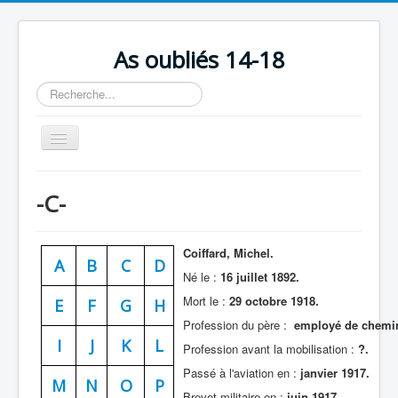
As oubliés 14-18
Rechercher
Basculer
la
navigation
Accueil
-C-
Chronologie
Escadrilles
Coiffard, Michel.
A
B
C
D
Organisation
Né le :
16 juillet 1892.
Mort le :
29 octobre 1918.
Avions
E
F
G
H
Profession du père :
employé de chemin
Personnels
I
J
K
L
Profession avant la mobilisation :
?.
Formation
Passé à l'aviation en :
janvier 1917.
M
N
O
P
Doctrines
Brevet militaire en :
juin 1917.