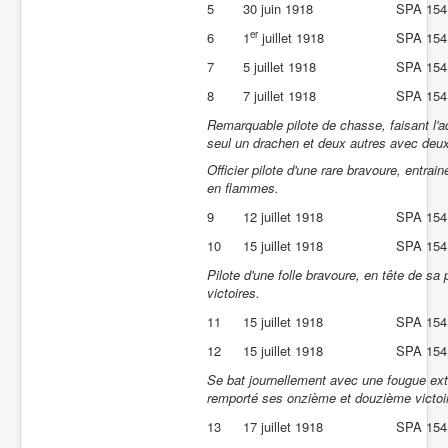
5
30 juin 1918
SPA 154
er
6
1
juillet 1918
SPA 154
7
5 juillet 1918
SPA 154
8
7 juillet 1918
SPA 154
Remarquable pilote de chasse, faisant l'a
seul un drachen et deux autres avec deux
Officier pilote d'une rare bravoure, entr
en flammes.
9
12 juillet 1918
SPA 154
10
15 juillet 1918
SPA 154
Pilote d'une folle bravoure, en tête de sa 
victoires.
11
15 juillet 1918
SPA 154
12
15 juillet 1918
SPA 154
Se bat journellement avec une fougue extr
remporté ses onzième et douzième victoi
13
17 juillet 1918
SPA 154