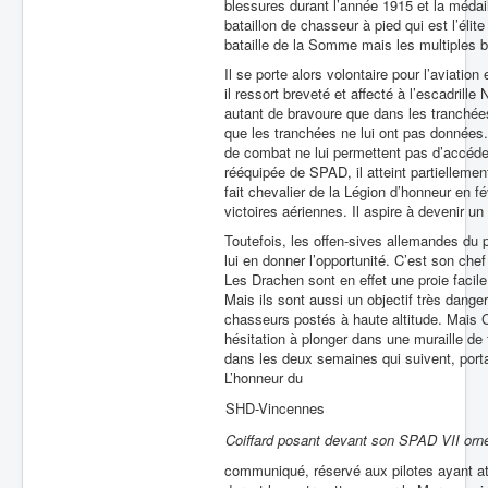
blessures durant l’année 1915 et la médai
bataillon de chasseur à pied qui est l’élite
bataille de la Somme mais les multiples bl
Il se porte alors volontaire pour l’aviatio
il ressort breveté et affecté à l’escadrill
autant de bravoure que dans les tranchées
que les tranchées ne lui ont pas données
de combat ne lui permettent pas d’accéder 
rééquipée de SPAD, il atteint partielleme
fait chevalier de la Légion d’honneur en f
victoires aériennes. Il aspire à devenir un
Toutefois, les offen-sives allemandes du 
lui en donner l’opportunité. C’est son chef 
Les Drachen sont en effet une proie facile c
Mais ils sont aussi un objectif très dange
chasseurs postés à haute altitude. Mais C
hésitation à plonger dans une muraille de 
dans les deux semaines qui suivent, portan
L’honneur du
SHD-Vincennes
Coiffard posant devant son SPAD VII orné
communiqué, réservé aux pilotes ayant atte