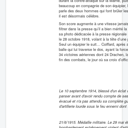
durant la contre-attaque sur la Marne, pui
beaucoup en compagnie de son équipier, l’
parle des deux hommes qui font brûler l
il est désormais célèbre.
Son score augmente à une vitesse jamais at
filtrer dans la presse qu’il a bien mérité l
sa photo dédicacée à la presse régionale n
le 28 octobre 1918, volant à la tête d’une 
Seul un équipier le suit… Coiffard, après
balle qui lui traverse le dos, ayant la forc
34 victoires aériennes dont 24 Drachen, 
fin des combats, le jour où sa croix d’offi
Le 10 septembre 1914, blessé d'un éclat d
panser avant d'avoir rendu compte de ses
évacué et n'a pas attendu sa complète gué
d'artillerie lourde sous le feu ennemi don
21/6/1915. Médaille militaire. Le 29 mai 
bombardement extrêmement violent d'artill