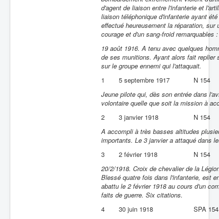
d'agent de liaison entre l'infanterie et l'ar
liaison téléphonique d'infanterie ayant été 
effectué heureusement la réparation, sur u
courage et d'un sang-froid remarquables :
19 août 1916. A tenu avec quelques homme
de ses munitions. Ayant alors fait replier
sur le groupe ennemi qui l'attaquait.
1
5 septembre 1917
N 154
Jeune pilote qui, dès son entrée dans l'av
volontaire quelle que soit la mission à 
2
3 janvier 1918
N 154
A accompli à très basses altitudes plus
importants. Le 3 janvier a attaqué dans le
3
2 février 1918
N 154
20/2/1918. Croix de chevalier de la Légion
Blessé quatre fois dans l'infanterie, est en
abattu le 2 février 1918 au cours d'un com
faits de guerre. Six citations.
4
30 juin 1918
SPA 154