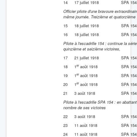
14
17 juillet 1918
SPA 154
Officier pilote d'une bravoure extraordina
même journée. Treizième et quatorzième v
15
18 juillet 1918
SPA 154
16
18 juillet 1918
SPA 154
Pilote à l'escadrille 154 : continue la sé
quinzième et seizième victoires,
17
21 juillet 1918
SPA 154
er
18
1
août 1918
SPA 154
er
19
1
août 1918
SPA 154
er
20
1
août 1918
SPA 154
21
3 août 1918
SPA 154
Pilote à l'escadrille SPA 154 : en abatta
nombre de ses victoires
22
3 août 1918
SPA 154
23
11 août 1918
SPA 154
24
11 août 1918
SPA 154