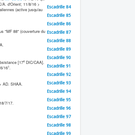
/A. d'Orient; 11/8/16 >
Escadrille 84
aliennes (active jusqu'au
Escadrille 85
Escadrille 86
us "MF 88" (couverture du
Escadrille 87
Escadrille 88
A.
Escadrille 89
Escadrille 90
e
ubsistance [17
DIC/CAA].
Escadrille 91
1
/6/16
.
Escadrille 92
Escadrille 93
 > AD. SHAA.
Escadrille 94
Escadrille 95
18/7/17.
Escadrille 96
Escadrille 97
Escadrille 98
Escadrille 99