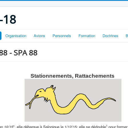
-18
Organisation
Avions
Personnels
Formation
Doctrines
B
 88 - SPA 88
Stationnements, Rattachements
1
en 10/15
*, elle débarque à Salonique le 1/12/15; elle se dédouble
pour former