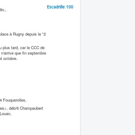
Escadrille 100
iv.,
a place à Rugny depuis le "2
u plus tard, car le CCC de
 n'arrive que fin septembre
ut octobre.
4 Fouquerolles,
es>, déb/6 Champaubert
Louan,