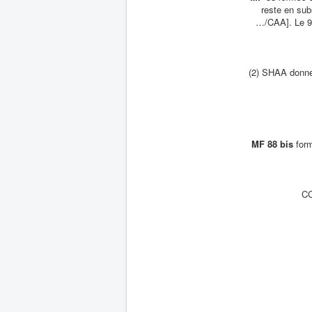
reste en sub
…/CAA]. Le 9/
(2) SHAA donne
MF 88 bis
form
CC