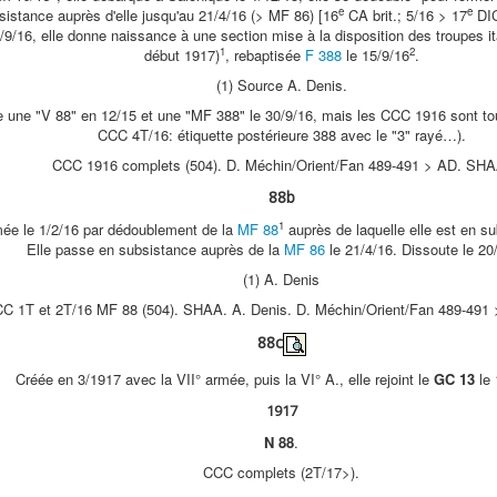
e
e
sistance auprès d'elle jusqu'au 21/4/16 (> MF 86) [16
CA brit.; 5/16 > 17
DIC
9/16, elle donne naissance à une section mise à la disposition des troupes it
1
2
début 1917)
, rebaptisée
F 388
le 15/9/16
.
(1) Source A. Denis.
 une "V 88" en 12/15 et une "MF 388" le 30/9/16, mais les CCC 1916 sont to
CCC 4T/16: étiquette postérieure 388 avec le "3" rayé…).
CCC 1916 complets (504). D. Méchin/Orient/Fan 489-491 > AD. SHA
88b
1
ée le 1/2/16 par dédoublement de la
MF 88
auprès de laquelle elle est en s
Elle passe en subsistance auprès de la
MF 86
le 21/4/16. Dissoute le 20
(1) A. Denis
C 1T et 2T/16 MF 88 (504). SHAA. A. Denis. D. Méchin/Orient/Fan 489-491
88c
Créée en 3/1917 avec la VII° armée, puis la VI° A., elle rejoint le
GC 13
le 
1917
N 88
.
CCC complets (2T/17>).