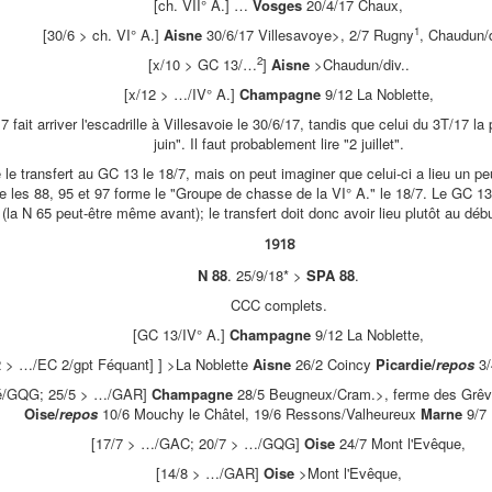
[ch. VII° A.] …
Vosges
20/4/17 Chaux,
1
[30/6 > ch. VI° A.]
Aisne
30/6/17 Villesavoye>, 2/7 Rugny
, Chaudun/d
2
[x/10 > GC 13/…
]
Aisne
>Chaudun/div..
[x/12 > …/IV° A.]
Champagne
9/12 La Noblette,
 fait arriver l'escadrille à Villesavoie le 30/6/17, tandis que celui du 3T/17 l
juin". Il faut probablement lire "2 juillet".
le transfert au GC 13 le 18/7, mais on peut imaginer que celui-ci a lieu un pe
e les 88, 95 et 97 forme le "Groupe de chasse de la VI° A." le 18/7. Le GC 13
(la N 65 peut-être même avant); le transfert doit donc avoir lieu plutôt au déb
1918
N 88
. 25/9/18* >
SPA 88
.
CCC complets.
[GC 13/IV° A.]
Champagne
9/12 La Noblette,
2 > …/EC 2/gpt Féquant] ] >La Noblette
Aisne
26/2 Coincy
Picardie/
repos
3/
é/GQG; 25/5 > …/GAR]
Champagne
28/5 Beugneux/Cram.>, ferme des Grêv
Oise/
repos
10/6 Mouchy le Châtel, 19/6 Ressons/Valheureux
Marne
9/7 
[17/7 > …/GAC; 20/7 > …/GQG]
Oise
24/7 Mont l'Evêque,
[14/8 > …/GAR]
Oise
>Mont l'Evêque,