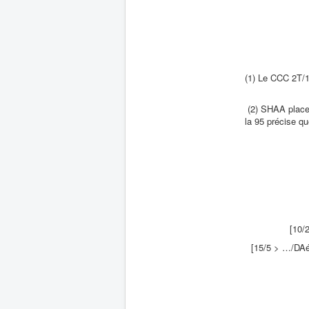
(1) Le CCC 2T/17
(2) SHAA place 
la 95 précise qu
[10/
[15/5 > …/DA