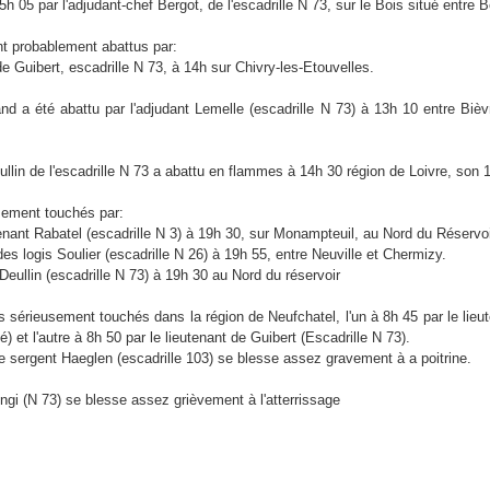
5h 05 par l'adjudant-chef Bergot, de l'escadrille N 73, sur le Bois situé entre B
t probablement abattus par:
de Guibert, escadrille N 73, à 14h sur Chivry-les-Etouvelles.
nd a été abattu par l'adjudant Lemelle (escadrille N 73) à 13h 10 entre Bi
ullin de l'escadrille N 73 a abattu en flammes à 14h 30 région de Loivre, son
sement touchés par:
enant Rabatel (escadrille N 3) à 19h 30, sur Monampteuil, au Nord du Réservoi
es logis Soulier (escadrille N 26) à 19h 55, entre Neuville et Chermizy.
 Deullin (escadrille N 73) à 19h 30 au Nord du réservoir
 sérieusement touchés dans la région de Neufchatel, l'un à 8h 45 par le lieut
) et l'autre à 8h 50 par le lieutenant de Guibert (Escadrille N 73).
 le sergent Haeglen (escadrille 103) se blesse assez gravement à a poitrine.
ngi (N 73) se blesse assez grièvement à l'atterrissage