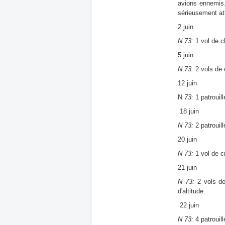
avions ennemis. 
sérieusement att
2 juin
N 73:
1 vol de c
5 juin
N 73:
2 vols de 
12 juin
N
73:
1 patrouil
18 juin
N 73:
2 patrouil
20 juin
N 73:
1 vol de cr
21 juin
N 73:
2 vols de
d'altitude.
22 juin
N 73:
4 patrouil