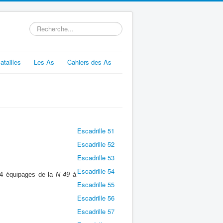
Rechercher
atailles
Les As
Cahiers des As
Escadrille 51
Escadrille 52
Escadrille 53
Escadrille 54
 4 équipages de la
N 49
à
Escadrille 55
Escadrille 56
Escadrille 57