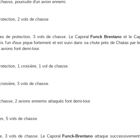
chasse, poursuite d'un avion ennemi.
rotection, 2 vols de chasse
res de protection, 3 vols de chasse. Le Caporal
Funck
Brentano
et le Ca
s l'un d'eux pique fortement et est suivi dans sa chute près de Chatas par le
avions font demi-tour.
rotection, 1 croisière, 1 vol de chasse.
croisière, 3 vols de chasse.
chasse, 2 avions ennemis attaqués font demi-tour.
les, 5 vols de chasse.
re, 3 vols de chasse. Le Caporal
Funck-Brentano
attaque successivement