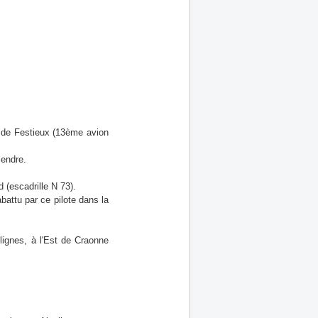
n de Festieux (13ème avion
cendre.
 (escadrille N 73).
attu par ce pilote dans la
lignes, à l'Est de Craonne