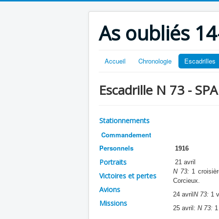
As oubliés 14
Accueil
Chronologie
Escadrilles
Escadrille N 73 - SPA
Stationnements
Commandement
Personnels
1916
Portraits
21 avril
N 73:
1 croisiè
Victoires et pertes
Corcieux.
Avions
24 avril
N 73:
1 v
Missions
25 avril:
N 73:
1 