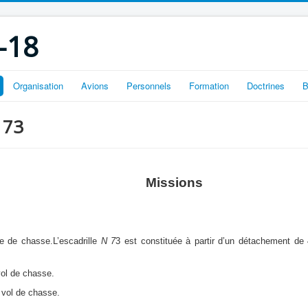
-18
Organisation
Avions
Personnels
Formation
Doctrines
B
 73
Missions
re de chasse.
L’escadrille
N 7
3 est constituée à partir d’un détachement de
ol de chasse.
vol de chasse.