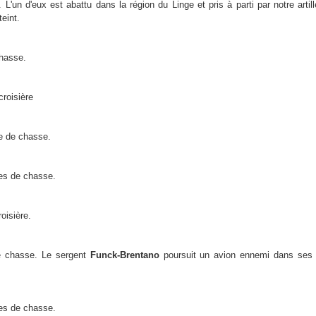
L'un d'eux est abattu dans la région du Linge et pris à parti par notre artille
eint.
hasse.
croisière
le de chasse.
les de chasse.
oisière.
 chasse. Le sergent
Funck-Brentano
poursuit un avion ennemi dans ses 
les de chasse.