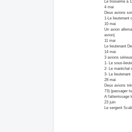
Le troisième à 1
4 mai
Deux avions son
1-Le lieutenant 
10 mai
Un avion allema
avion).
11 mai
Le lieutenant De
14 mai
3 avions sérieu
1- Le sous-lieut
2- Le maréchal d
3- Le lieutenant
28 mai
Deux avions très
73) (passager tué
A l'atterrissage
23 juin
Le sergent Scali