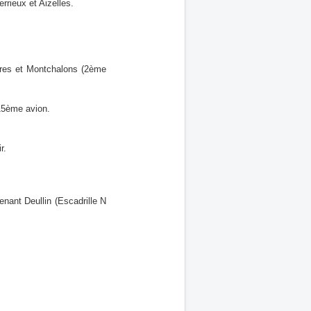
errieux et Aizelles.
èvres et Montchalons (2ème
 15ème avion.
r.
enant Deullin (Escadrille N