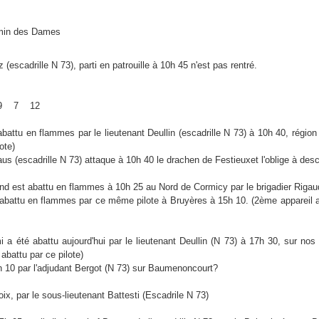
emin des Dames
 (escadrille N 73), parti en patrouille à 10h 45 n'est pas rentré.
9 7 12
abattu en flammes par le lieutenant Deullin (escadrille N 73) à 10h 40, régio
ote)
aus (escadrille N 73) attaque à 10h 40 le drachen de Festieuxet l'oblige à des
nd est abattu en flammes à 10h 25 au Nord de Cormicy par le brigadier Rigaud
abattu en flammes par ce même pilote à Bruyères à 15h 10. (2ème appareil ab
 a été abattu aujourd'hui par le lieutenant Deullin (N 73) à 17h 30, sur nos 
abattu par ce pilote)
h 10 par l'adjudant Bergot (N 73) sur Baumenoncourt?
oix, par le sous-lieutenant Battesti (Escadrile N 73)