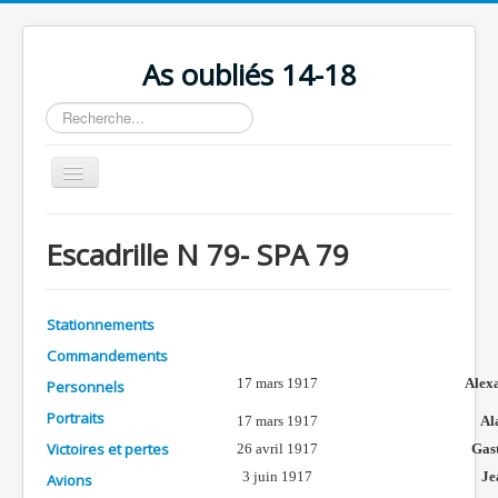
As oubliés 14-18
Rechercher
Basculer
la
navigation
Accueil
Escadrille N 79- SPA 79
Chronologie
Escadrilles
Stationnements
Organisation
Commandements
Avions
17 mars 1917
Alexa
Personnels
Personnels
Portraits
17 mars 1917
Al
Victoires et pertes
26 avril 1917
Gas
Formation
3 juin 1917
Je
Avions
Doctrines