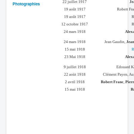
22 juillet 1917
Je
Photographies
Batailles
19 août 1917
Robert Fr
19 août 1917
R
Les As
12 octobre 1917
R
Cahiers des As
24 mars 1918
Alexa
24 mars 1918
Jean Gaudin,
Jean
15 mai 1918
R
23 Mai 1918
Alexa
9 juillet 1918
Edouard Ka
22 aoùt 1918
Clément Payen, Au
2 avril 1918
Robert Franc
,
Pier
15 mai 1918
R