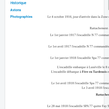
Historique
Batailles
Avions
Les As
Photographies
Le 4 octobre 1916, jour d'arrivée dans la Zone 
Cahiers des As
Rattachement 
Le 1er janvier 1917 l'escadrille N 77 comman
Le 1er avril 1917 l'escadrille N 77 commandée
Le 1er janvier 1918 l'escadrille Spa 77 com
L'escadrille embarque à Lunéville le 8 
L'escadrille débarque à
Fère en Tardenois
e
Le 1er avril 1918 l'escadrille Spa 77 comm
Le 3 avril 1918 l'esc
Rattache
Le 28 mai 1918 l'escadrille SPA 77 quitte Fay S