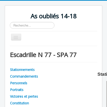
As oubliés 14-18
Rechercher
Basculer
la
navigation
Accueil
Escadrille N 77 - SPA 77
Chronologie
Escadrilles
Stationnements
Organisation
Stat
Commandements
Avions
Personnels
Personnels
Portraits
Victoires et pertes
Formation
Constitution
Doctrines