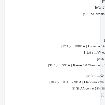
[
[9/9/17
(1) "Esc. divisi
[17/1 > …/VIII° A.]
Lorraine
17/
[13/5 >…/V° A.
[22/5
[31/5 > …/VI° A.]
Marne
4/6 Chauconin, 1
[31/7 > …/X°
[18/9 > …/GAF > VI° A.]
Flandres
22/9 B
(1) SHAA donne 28/4/18
(2)