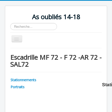
As oubliés 14-18
Rechercher
Basculer
la
navigation
Accueil
Escadrille MF 72 - F 72 -AR 72 -
Chronologie
SAL72
Escadrilles
Organisation
Stationnements
Stat
Avions
Portraits
Personnels
Formation
Doctrines