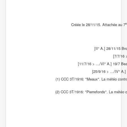
Batailles
Les As
e
Créée le 28/11/15. Attachée au 7
Cahiers des As
[II° A.] 28/11/15 Br
[7/7/16 
[11/7/16 > …/VI° A.] 19/7 Be
[25/9/16 > …/IV° A.]
(1) CCC 3T/1916: "Meaux". La météo contrai
(2) CCC 3T/1916: "Pierrefonds". La météo co