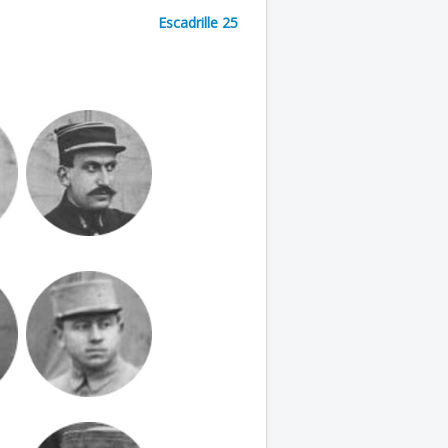
Escadrille 25