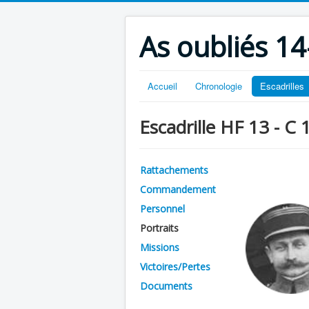
As oubliés 14
Accueil
Chronologie
Escadrilles
Escadrille HF 13 - C 
Rattachements
Commandement
Personnel
Portraits
Missions
Victoires/Pertes
Documents