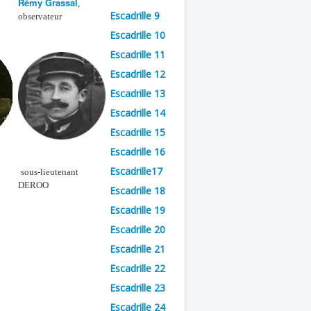
Rémy Grassal
,
Escadrille 9
observateur
Escadrille 10
Escadrille 11
Escadrille 12
Escadrille 13
Escadrille 14
Escadrille 15
Escadrille 16
Escadrille17
sous-lieutenant
DEROO
Escadrille 18
Escadrille 19
Escadrille 20
Escadrille 21
Escadrille 22
Escadrille 23
Escadrille 24