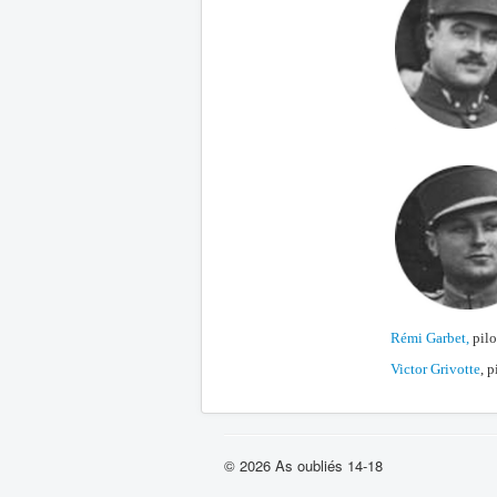
Rémi Garbet,
pilo
Victor Grivotte
, p
© 2026 As oubliés 14-18