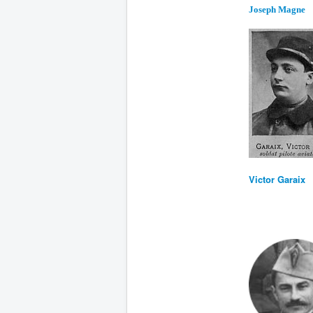
Joseph Magne
Victor Garaix