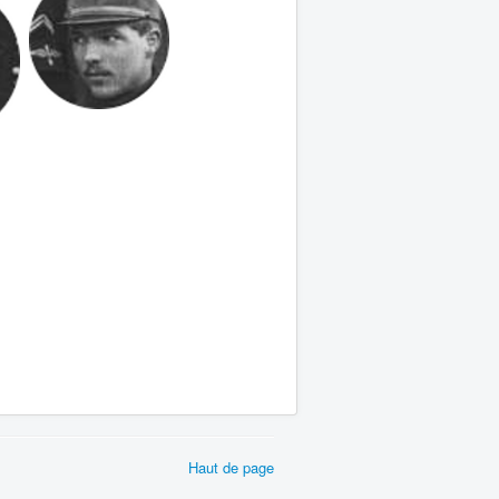
Haut de page