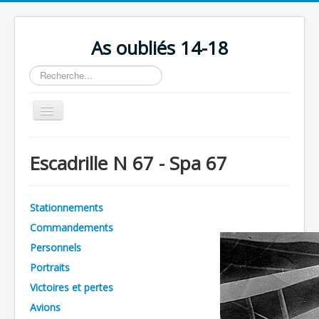
As oubliés 14-18
Rechercher
Basculer
la
navigation
Accueil
Escadrille N 67 - Spa 67
Chronologie
Escadrilles
Stationnements
Organisation
Commandements
Avions
Personnels
Personnels
Portraits
Victoires et pertes
Formation
Avions
Doctrines