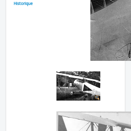
Historique
Batailles
Les As
Cahiers des As