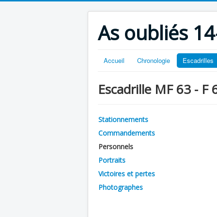
As oubliés 14
Accueil
Chronologie
Escadrilles
Escadrille MF 63 - F 
Stationnements
Commandements
Personnels
Portraits
Victoires et pertes
Photographes