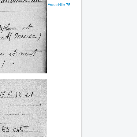
Escadrille 75