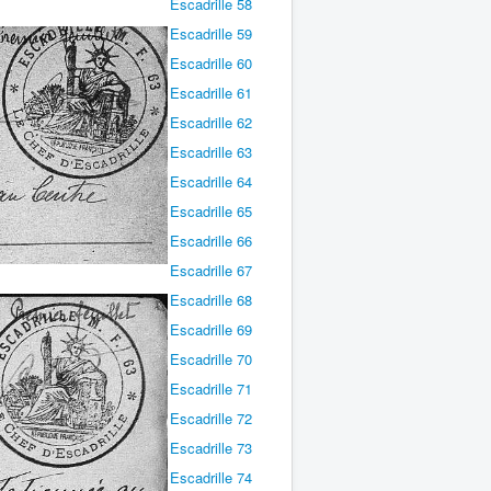
Escadrille 58
Escadrille 59
Escadrille 60
Escadrille 61
Escadrille 62
Escadrille 63
Escadrille 64
Escadrille 65
Escadrille 66
Escadrille 67
Escadrille 68
Escadrille 69
Escadrille 70
Escadrille 71
Escadrille 72
Escadrille 73
Escadrille 74