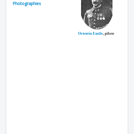
Photographies
Batailles
Les As
Cahiers des As
Ortstein Emile
, pilote