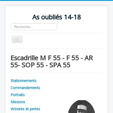
As oubliés 14-18
Rechercher
Basculer
la
navigation
Accueil
Escadrille M F 55 - F 55 - AR
Chronologie
55- SOP 55 - SPA 55
Escadrilles
Organisation
Stationnements
Avions
Commandements
Personnels
Portraits
Missions
Formation
Victoires et pertes
Doctrines