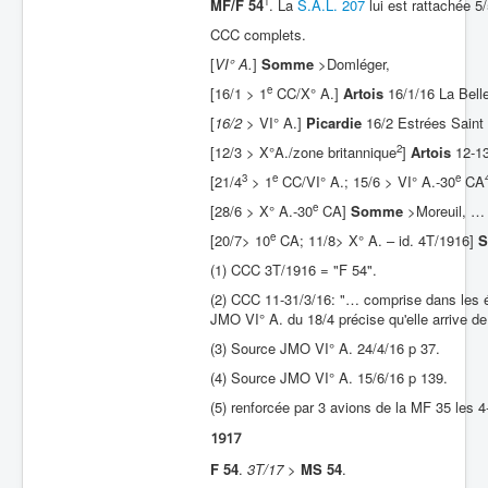
1
MF/F 54
. La
S.A.L. 207
lui est rattachée 5
CCC complets.
[
VI° A.
]
Somme
>Domléger,
e
[16/1 > 1
CC/X° A.]
Artois
16/1/16 La Bell
[
16/2
> VI° A.]
Picardie
16/2 Estrées Saint 
2
[12/3 > X°A./zone britannique
]
Artois
12-13
3
e
e
[21/4
> 1
CC/VI° A.; 15/6 > VI° A.-30
CA
e
[28/6 > X° A.-30
CA]
Somme
>Moreuil, …
e
[20/7> 10
CA; 11/8> X° A. – id. 4T/1916]
(1) CCC 3T/1916 = "F 54".
(2) CCC 11-31/3/16: "… comprise dans les é
JMO VI° A. du 18/4 précise qu'elle arrive de
(3) Source JMO VI° A. 24/4/16 p 37.
(4) Source JMO VI° A. 15/6/16 p 139.
(5) renforcée par 3 avions de la MF 35 les 4
1917
F 54
.
3T/17
>
MS 54
.