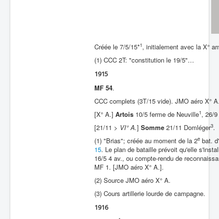
Batailles
Les As
1
Créée le 7/5/15*
, initialement avec la X° a
Cahiers des As
(1) CCC 2T: "constitution le 19/5"…
1915
MF 54
.
CCC complets (3T/15 vide). JMO aéro X° A
1
[X° A.]
Artois
10/5 ferme de Neuville
, 26/9
3
[21/11 >
VI° A.
]
Somme
21/11 Domléger
.
e
(1) "Brias"; créée au moment de la 2
bat. d
15
. Le plan de bataille prévoit qu'elle s'in
16/5 4 av., ou compte-rendu de reconnaissan
MF 1. [JMO aéro X° A.].
(2) Source JMO aéro X° A.
(3) Cours artillerie lourde de campagne.
1916