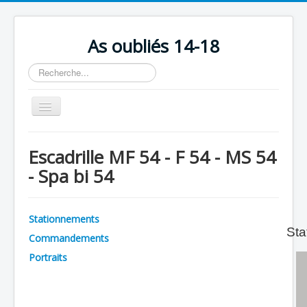
As oubliés 14-18
Rechercher
Basculer
la
navigation
Accueil
Escadrille MF 54 - F 54 - MS 54
Chronologie
- Spa bi 54
Escadrilles
Organisation
Stationnements
Sta
Avions
Commandements
Personnels
Portraits
Formation
Doctrines