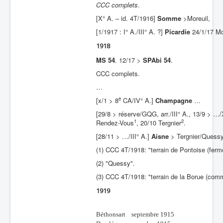
CCC complets
.
[X° A. – id. 4T/1916]
Somme
>Moreuil,
[1/1917 : I° A./III° A. ?]
Picardie
24/1/17 Mo
1918
MS 54
. 12/17 >
SPAbi 54
.
CCC complets.
…
e
[x/1 > 8
CA/IV° A.]
Champagne
…
[29/8 > réserve/GQG, arr./III° A., 13/9 > …
1
2
Rendez-Vous
, 20/10 Tergnier
.
[28/11 > …/III° A.]
Aisne
> Tergnier/Quess
(1) CCC 4T/1918: "terrain de Pontoise (fer
(2) "Quessy".
(3) CCC 4T/1918: "terrain de la Borue (comm
1919
Béthonsart septembre 1915