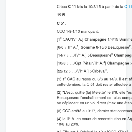
Créée
C 11 bis
le 10/3/15 à partir de la
C 1
Batailles
1915
Les As
C 51
.
Cahiers des As
CCC 1/8-1/10 manquant.
e
[1
CAC/IV° A.]
Champagne
1/4/15 Somme-
1
2
[6/6 > II° A.
]
Somme
8-15/6 Beauquesne
,
3
[14/7 > …/IV° A.] >Beauquesne
Champag
4
[10/8 > …/Gpt Pétain/II° A.
]
Champagne
6
[22/12 > …/VI° A.] >Orbéval
.
e
(1) 1
CAC au repos du 6/6 au 14/8. Il est a
cette dernière: la C 51 doit rester affectée à 
(2) "L'esc. quitte (la) Melette" le 8/6, elle
Beauquesne: l'enchaînement est plus compati
se déplacent en un vol direct (max une étape
(3) CCC arrêté au 31/7, dernier stationne
(4) la II° A. en cours de reconstitution en
10/8 au 20/9.
(5) Elle est à Orbéval le 1/10 [CCC 4T/15].