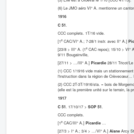
(6) Le JMO aéro VI° A. mentionne un canton
1916
C 51
.
CCC complets. 1T/16 vide.
e
[1
CAC/VI° A.; 7-28/1 instr. avec II° A.]
Pi
e
[23/8 > III° A. (1
CAC repos); 15/10 > VI° A
9/11 Bougainville,
[27/11 > …/III° A.]
Picardie
28/11 Tricot/Le
(1) CCC 1/1916 vide mais un stationnement à 
l'instruction dans la région de Crèvecœur… Il
(2) CCC 2T-3T/1916/sta. = bois de Morgemont
(elle est la première unité sur le terrain, la 
1917
C 51
. 17/10/17 >
SOP 51
.
CCC complets.
e
[1
CAC/III° A.]
Picardie
…
[27/3 > I° A.; 3/4 > …/VI° A.]
Aisne
Arcy St