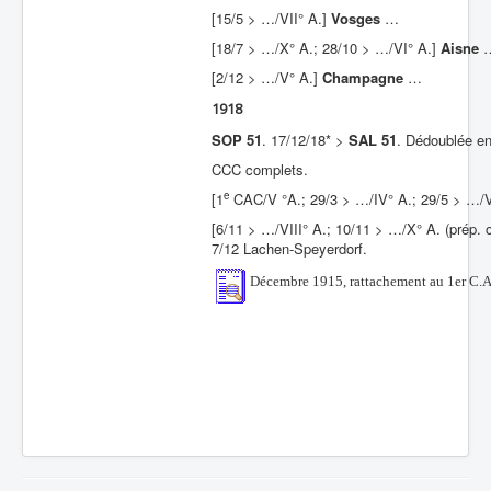
[15/5 > …/VII° A.]
Vosges
…
[18/7 > …/X° A.; 28/10 > …/VI° A.]
Aisne
[2/12 > …/V° A.]
Champagne
…
1918
SOP 51
. 17/12/18* >
SAL 51
. Dédoublée en
CCC complets.
e
[1
CAC/V °A.; 29/3 > …/IV° A.; 29/5 > …/
[6/11 > …/VIII° A.; 10/11 > …/X° A. (prép. o
7/12 Lachen-Speyerdorf.
Décembre 1915, rattachement au 1er C.A