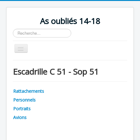
As oubliés 14-18
Rechercher
Basculer
la
navigation
Accueil
Escadrille C 51 - Sop 51
Chronologie
Escadrilles
Rattachements
Organisation
Personnels
Avions
Portraits
Personnels
Avions
Formation
Doctrines