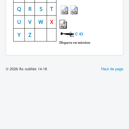
Batailles
Q
R
S
T
Les As
U
V
W
X
Cahiers des As
Y
Z
C 43
Disparu en mission
© 2026 As oubliés 14-18
Haut de page