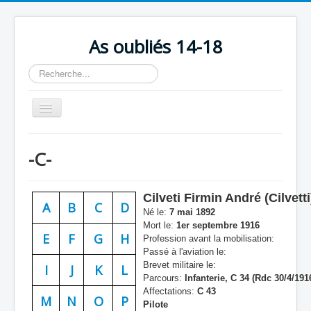
As oubliés 14-18
Rechercher
Basculer
la
navigation
Accueil
-C-
Chronologie
Escadrilles
Cilveti Firmin André (Cilvetti
A
B
C
D
Organisation
Né le:
7 mai 1892
Mort le:
1er septembre 1916
Avions
E
F
G
H
Profession avant la mobilisation:
Passé à l'aviation le:
Personnels
Brevet militaire le:
I
J
K
L
Parcours:
Infanterie, C 34 (Rdc 30/4/191
Formation
Affectations:
C 43
M
N
O
P
Pilote
Doctrines