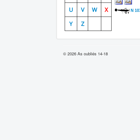
U
V
W
X
N 10
Y
Z
© 2026 As oubliés 14-18