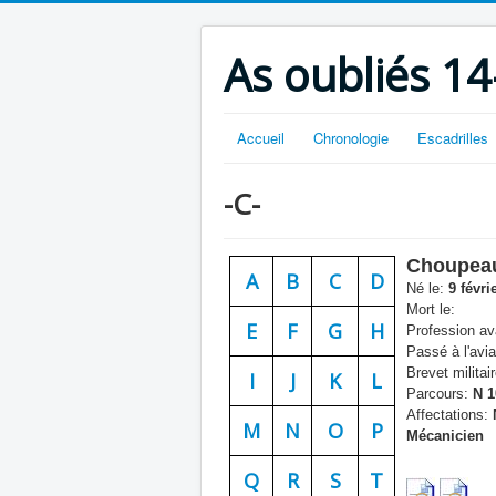
As oubliés 14
Accueil
Chronologie
Escadrilles
-C-
Choupea
A
B
C
D
Né le:
9 févri
Mort le:
E
F
G
H
Profession ava
Passé à l'avia
Brevet militair
I
J
K
L
Parcours:
N 1
Affectations:
M
N
O
P
Mécanicien
Q
R
S
T