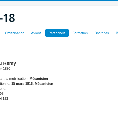
-18
Organisation
Avions
Personnels
Formation
Doctrines
B
u Remy
er 1890
nt la mobilisation:
Mécanicien
tion le:
15 mars 1916. Mécanicien
e le:
03
N 193