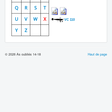
Batailles
Q
R
S
T
Les As
U
V
W
X
VC 110
Cahiers des As
Y
Z
© 2026 As oubliés 14-18
Haut de page