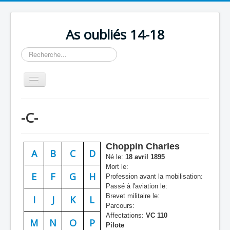
As oubliés 14-18
Rechercher
Basculer
la
navigation
Accueil
-C-
Chronologie
Escadrilles
Choppin Charles
A
B
C
D
Organisation
Né le:
18 avril 1895
Mort le:
Avions
E
F
G
H
Profession avant la mobilisation:
Passé à l'aviation le:
Personnels
Brevet militaire le:
I
J
K
L
Parcours:
Formation
Affectations:
VC 110
M
N
O
P
Pilote
Doctrines