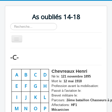
As oubliés 14-18
Rechercher
Basculer
la
navigation
Accueil
-C-
Chronologie
Escadrilles
Chevreaux Henri
A
B
C
D
Organisation
Né le:
121 novembre 1895
Mort le:
12 mai 1918
Avions
E
F
G
H
Profession avant la mobilisation:
Passé à l'aviation le:
Personnels
Brevet militaire le:
I
J
K
L
Parcours:
2ème bataillon Chasseurs à 
Formation
Affectations:
HF1
M
N
O
P
Mécanicien
Doctrines