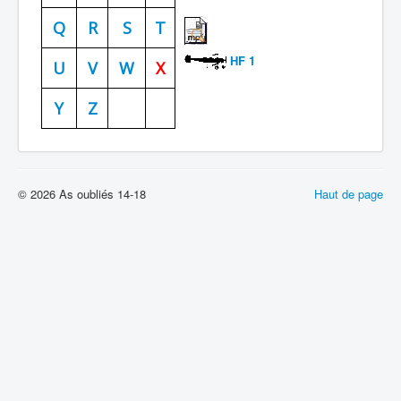
Batailles
Q
R
S
T
Les As
HF 1
U
V
W
X
Cahiers des As
Y
Z
© 2026 As oubliés 14-18
Haut de page