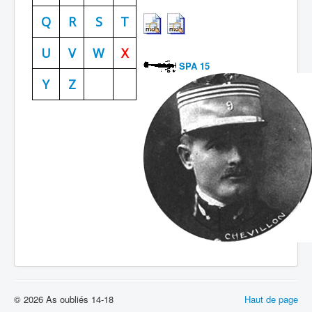
Batailles
Q
R
S
T
Les As
U
V
W
X
SPA 15
Cahiers des As
Y
Z
© 2026 As oubliés 14-18
Haut de page