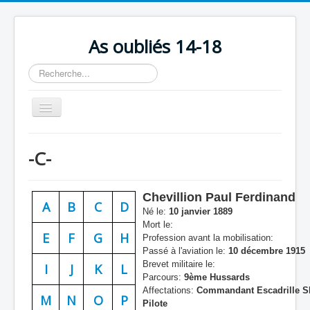
As oubliés 14-18
Rechercher
Basculer
la
navigation
Accueil
-C-
Chronologie
Escadrilles
Chevillion Paul Ferdinand
A
B
C
D
Organisation
Né le:
10 janvier 1889
Mort le:
Avions
E
F
G
H
Profession avant la mobilisation:
Passé à l'aviation le:
10 décembre 1915
Personnels
Brevet militaire le:
I
J
K
L
Parcours:
9ème Hussards
Formation
Affectations:
Commandant Escadrille S
M
N
O
P
Pilote
Doctrines