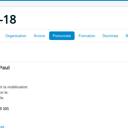
-18
Organisation
Avions
Personnels
Formation
Doctrines
B
Paul
t la mobilisation:
on le:
le:
 101
101