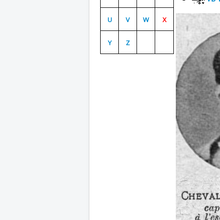
U
V
W
X
Y
Z