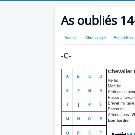
As oubliés 14
Accueil
Chronologie
Escadrilles
-C-
Chevalier 
A
B
C
D
Né le:
Mort le:
E
F
G
H
Profession avan
Passé à l'aviati
Brevet militaire 
I
J
K
L
Parcours:
Affectations:
VB
M
N
O
P
Bombardier
Q
R
S
T
VB 