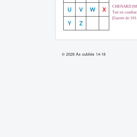
CHENARD (Mauri
U
V
W
X
Tué en combat 
[Guerre de 191
Y
Z
© 2026 As oubliés 14-18