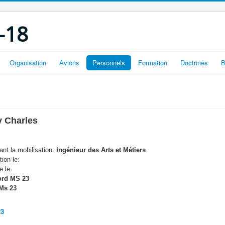
-18
Organisation
Avions
Personnels
Formation
Doctrines
B
 Charles
nt la mobilisation:
Ingénieur des Arts et Métiers
tion le:
e le:
rd MS 23
Ms 23
3