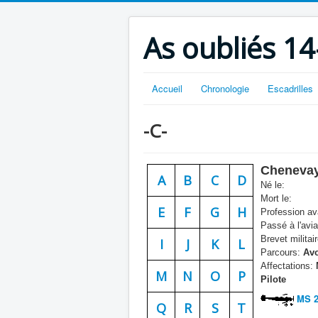
As oubliés 14
Accueil
Chronologie
Escadrilles
-C-
Chenevay
A
B
C
D
Né le:
Mort le:
E
F
G
H
Profession ava
Passé à l'avia
Brevet militair
I
J
K
L
Parcours:
Avo
Affectations:
M
N
O
P
Pilote
MS 2
Q
R
S
T