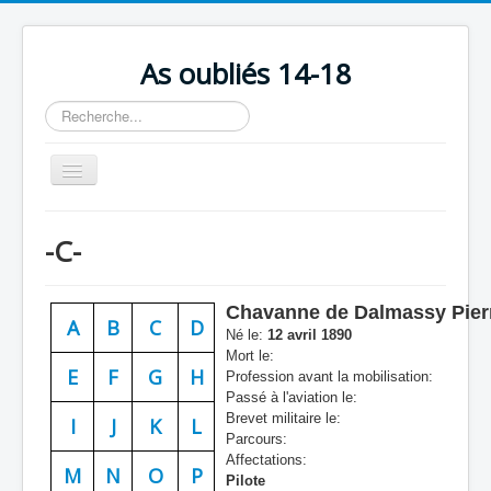
As oubliés 14-18
Rechercher
Basculer
la
navigation
Accueil
-C-
Chronologie
Escadrilles
Chavanne de Dalmassy Pier
A
B
C
D
Organisation
Né le:
12 avril 1890
Mort le:
Avions
E
F
G
H
Profession avant la mobilisation:
Passé à l'aviation le:
Personnels
Brevet militaire le:
I
J
K
L
Parcours:
Formation
Affectations:
M
N
O
P
Pilote
Doctrines