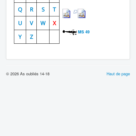
Batailles
Q
R
S
T
Les As
U
V
W
X
Cahiers des As
MS 49
Y
Z
© 2026 As oubliés 14-18
Haut de page