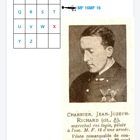
MF 16MF 16
Batailles
Q
R
S
T
Les As
U
V
W
X
Cahiers des As
Y
Z