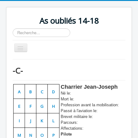
As oubliés 14-18
Rechercher
Basculer
la
navigation
Accueil
-C-
Chronologie
Escadrilles
Charrier Jean-Joseph
A
B
C
D
Né le:
Organisation
Mort le:
Avions
Profession avant la mobilisation:
E
F
G
H
Passé à l'aviation le:
Personnels
Brevet militaire le:
I
J
K
L
Parcours:
Formation
Affectations:
Pilote
M
N
O
P
Doctrines