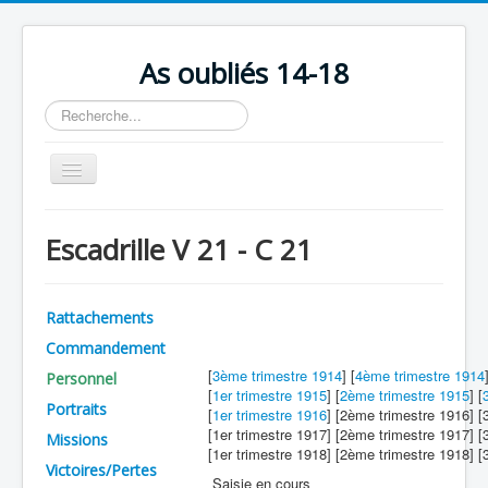
As oubliés 14-18
Rechercher
Basculer
la
navigation
Accueil
Escadrille V 21 - C 21
Chronologie
Escadrilles
Rattachements
Organisation
Commandement
Avions
[
3ème trimestre 1914
] [
4ème trimestre 1914
Personnel
[
1er trimestre 1915
] [
2ème trimestre 1915
] [
Personnels
Portraits
[
1er trimestre 1916
] [2ème trimestre 1916] 
[1er trimestre 1917] [2ème trimestre 1917] 
Missions
Formation
[1er trimestre 1918] [2ème trimestre 1918] 
Victoires/Pertes
Doctrines
Saisie en cours