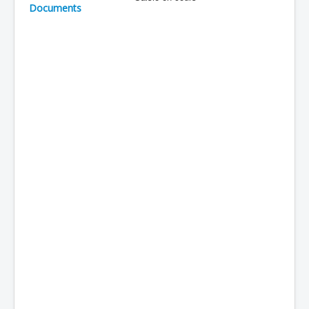
Documents
Batailles
Les As
Cahiers des As