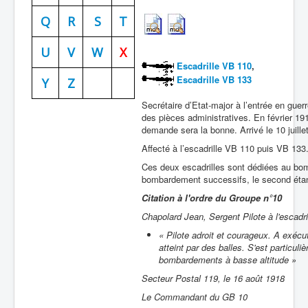
Batailles
Q
R
S
T
Les As
U
V
W
X
Escadrille VB 110
,
Cahiers des As
Escadrille VB 133
Y
Z
Secrétaire d’Etat-major à l’entrée en guerre
des pièces administratives. En février 1
demande sera la bonne. Arrivé le 10 juille
Affecté à l’escadrille VB 110 puis VB 133
Ces deux escadrilles sont dédiées au bom
bombardement successifs, le second étant
Citation à l'ordre du Groupe n°10
Chapolard Jean, Sergent Pilote à l'escadr
« Pilote adroit et courageux. A exéc
atteint par des balles. S'est particul
bombardements à basse altitude »
Secteur Postal 119, le 16 août 1918
Le Commandant du GB 10