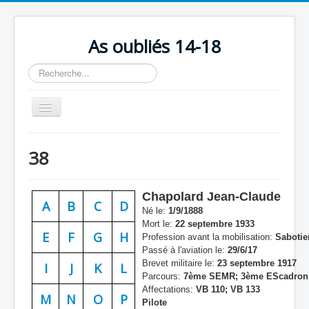
As oubliés 14-18
Rechercher
Basculer
la
navigation
Accueil
38
Chronologie
Escadrilles
Chapolard Jean-Claude
A
B
C
D
Organisation
Né le:
1/9/1888
Mort le:
22 septembre 1933
Avions
E
F
G
H
Profession avant la mobilisation:
Sabotie
Passé à l'aviation le:
29/6/17
Personnels
Brevet militaire le:
23 septembre 1917
I
J
K
L
Parcours:
7ème SEMR; 3ème EScadron T
Formation
Affectations:
VB 110; VB 133
M
N
O
P
Pilote
Doctrines