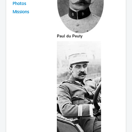
Photos
Batailles
Missions
Les As
Cahiers des As
Paul du Peuty