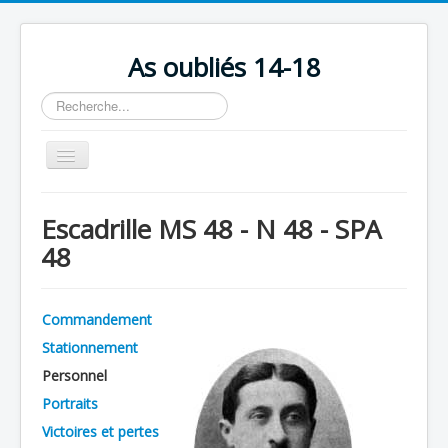
As oubliés 14-18
Rechercher
Basculer
la
navigation
Accueil
Escadrille MS 48 - N 48 - SPA
Chronologie
48
Escadrilles
Organisation
Commandement
Avions
Stationnement
Personnels
Personnel
Portraits
Formation
Victoires et pertes
Doctrines