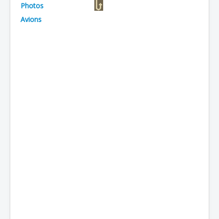
Photos
Batailles
Avions
Les As
Cahiers des As