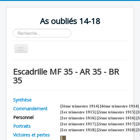
As oubliés 14-18
Rechercher
Basculer
la
navigation
Accueil
Escadrille MF 35 - AR 35 - BR
Chronologie
35
Escadrilles
Organisation
Synthèse
Avions
[3ème trimestre 1914] [4ème trimestre 1914]
Commandement
[1er trimestre 1915] [2ème trimestre 1915] [
Personnels
Personnel
[1er trimestre 1916] [2ème trimestre 1916] [
[1er trimestre 1917] [2ème trimestre 1917] [
Portraits
Formation
[1er trimestre 1918] [2ème trimestre 1918] [
Victoires et pertes
Doctrines