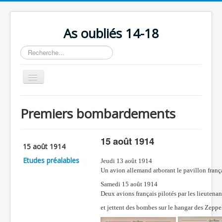
As oubliés 14-18
Rechercher
Basculer
la
navigation
Accueil
Premiers bombardements
Chronologie
Escadrilles
15 août 1914
15 août 1914
Organisation
Etudes préalables
Jeudi 13 août 1914
Avions
Un avion allemand arborant le pavillon frança
Samedi 15 août 1914
Personnels
Deux avions français pilotés par les lieuten
Formation
et jettent des bombes sur le hangar des Zeppel
Doctrines