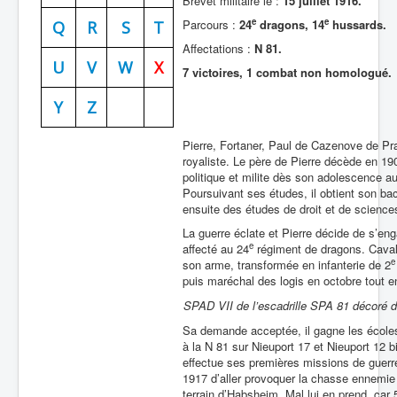
Brevet militaire le :
15 juillet 1916.
e
e
Parcours :
24
dragons, 14
hussards.
Batailles
Q
R
S
T
Affectations :
N 81.
Les As
U
V
W
X
7 victoires, 1 combat non homologué.
Cahiers des As
Y
Z
Pierre, Fortaner, Paul de Cazenove de Prad
royaliste. Le père de Pierre décède en 190
politique et milite dès son adolescence 
Poursuivant ses études, il obtient son bac
ensuite des études de droit et de sciences
La guerre éclate et Pierre décide de s’eng
e
affecté au 24
régiment de dragons. Cavali
e
son arme, transformée en infanterie de 2
puis maréchal des logis en octobre tout en
SPAD VII de l’escadrille SPA 81 décoré du
Sa demande acceptée, il gagne les écoles
à la N 81 sur Nieuport 17 et Nieuport 12 bi
effectue ses premières missions de guerre
1917 d’aller provoquer la chasse ennemi
terrain d’Habsheim. Mal lui en prend, ca