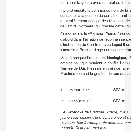
terminant la guerre avec un total de 7 su
Il prend ensuite le commandement de la 
consacrer à la gestion du domaine familial.
et parallèlement occupe des fonctions de p
de l’amiral Schwerer qui préside cette li
e
Quand éclate la 2
guerre, Pierre Cazenov
d’abord dans l’aviation de reconnaissance
d’instruction de Chartres avec lequel il s
s’installe à Paris et dirige une agence im
Malgré son positionnement idéologique, P
activité politique pendant le conflit. Le 23
l’armée de l’Air. Il essaie en vain de fai
Pradines reprend la gestion de son domain
1
26 mai 1917
SPA 81
2
20 août 1917
SPA 81
De Cazenove de Pradines, Pierre, mle 145
jeune sous-officier d'une conscience et d'
plusieurs fois à l'attaque de drachens en
20 août. Déjà cité trois fois.