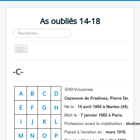
As oubliés 14-18
Rechercher
Basculer
la
navigation
Accueil
-C-
Chronologie
Escadrilles
SHD-Vincennes
A
B
C
D
Organisation
Cazenove de Pradines, Pierre De.
Avions
Né le :
14 avril 1894 à Nantes (44).
E
F
G
H
Mort le :
7 janvier 1982 à Paris.
Personnels
I
J
K
L
Profession avant la mobilisation :
étudian
Formation
Passé à l'aviation en :
mars 1916.
M
N
O
P
Doctrines