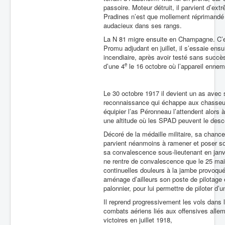
passoire. Moteur détruit, il parvient d’e
Pradines n’est que mollement réprimandé p
audacieux dans ses rangs.
La N 81 migre ensuite en Champagne. C’est
Promu adjudant en juillet, il s’essaie ens
incendiaire, après avoir testé sans succès
e
d’une 4
le 16 octobre où l’appareil ennemi
Le 30 octobre 1917 il devient un as avec 
reconnaissance qui échappe aux chasseur
équipier l’as Péronneau l’attendent alors à
une altitude où les SPAD peuvent le desc
Décoré de la médaille militaire, sa chance 
parvient néanmoins à ramener et poser so
sa convalescence sous-lieutenant en janvi
ne rentre de convalescence que le 25 mai 
continuelles douleurs à la jambe provoquée
aménage d’ailleurs son poste de pilotag
palonnier, pour lui permettre de piloter d’u
Il reprend progressivement les vols dans
combats aériens liés aux offensives alle
victoires en juillet 1918,