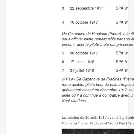
3
22 septembre 1917
SPA 81
4
16 octobre 1917
SPA 81
De Cazenove de Pradines (Pierre), mle 4
sous-officier pilote remarquable par son é
ennemi, dont le pilote a été fait prisonnier
5
30 octobre 1917
SPA 81
er
6
1
juillet 1918
SPA 81
7
31 juillet 1918
SPA 81
5/1/19 - De Cazenove de Pradines (Pierre)
remarquable, pilote hors de pair, s'impos
grièvement blessé en décembre 1917, au 
unité où il a continué à combattre avec un 
Sept citations.
La mission du 20 août 1917 avait été précédée
VII. (voir " Spad VII Aces of World War I "). 