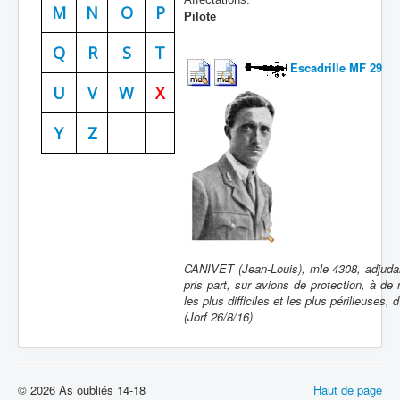
M
N
O
P
Pilote
Batailles
Q
R
S
T
Les As
Escadrille MF 29
Cahiers des As
U
V
W
X
Y
Z
CANIVET (Jean-Louis), mle 4308, adjudant 
pris part, sur avions de protection, à d
les plus difficiles et les plus périlleuses,
(Jorf 26/8/16)
© 2026 As oubliés 14-18
Haut de page