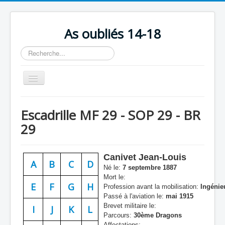
As oubliés 14-18
Rechercher
Basculer
la
navigation
Accueil
Escadrille MF 29 - SOP 29 - BR
Chronologie
29
Escadrilles
Organisation
Canivet Jean-Louis
A
B
C
D
Né le:
7 septembre 1887
Avions
Mort le:
E
F
G
H
Profession avant la mobilisation:
Ingénie
Personnels
Passé à l'aviation le:
mai 1915
Formation
Brevet militaire le:
I
J
K
L
Parcours:
30ème Dragons
Doctrines
Affectations: