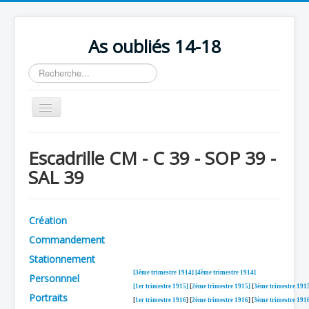
As oubliés 14-18
Rechercher
Basculer
la
navigation
Accueil
Escadrille CM - C 39 - SOP 39 -
Chronologie
SAL 39
Escadrilles
Organisation
Création
Avions
Commandement
Personnels
Stationnement
[3ème trimestre 1914]
[4ème trimestre 1914]
Personnnel
Formation
[1er trimestre 1915]
[
2ème trimestre 1915]
[
3ème trimestre 191
Portraits
[
1er trimestre 1916
] [
2ème trimestre 1916
] [
3ème trimestre 191
Doctrines