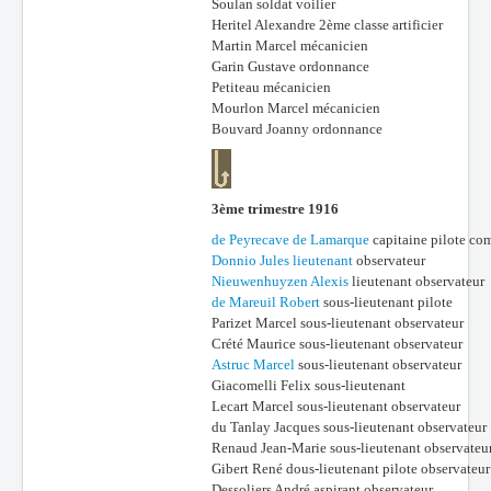
Soulan soldat voilier
Heritel Alexandre 2ème classe artificier
Martin Marcel mécanicien
Garin Gustave ordonnance
Petiteau mécanicien
Mourlon Marcel mécanicien
Bouvard Joanny ordonnance
3ème trimestre 1916
de Peyrecave de Lamarque
capitaine pilote c
Donnio Jules lieutenant
observateur
Nieuwenhuyzen Alexis
lieutenant observateur
de Mareuil Robert
sous-lieutenant pilote
Parizet Marcel sous-lieutenant observateur
Crété Maurice sous-lieutenant observateur
Astruc Marcel
sous-lieutenant observateur
Giacomelli Felix sous-lieutenant
Lecart Marcel sous-lieutenant observateur
du Tanlay Jacques sous-lieutenant observateur
Renaud Jean-Marie sous-lieutenant observateu
Gibert René dous-lieutenant pilote observateur
Dessoliers André aspirant observateur