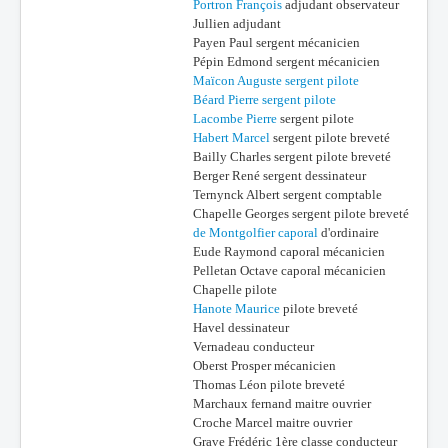
Portron François
adjudant observateur
Jullien adjudant
Payen Paul sergent mécanicien
Pépin Edmond sergent mécanicien
Maïcon Auguste sergent pilote
Béard Pierre sergent pilote
Lacombe Pierre
sergent pilote
Habert Marcel
sergent pilote breveté
Bailly Charles sergent pilote breveté
Berger René sergent dessinateur
Ternynck Albert sergent comptable
Chapelle Georges sergent pilote breveté
de Montgolfier caporal
d'ordinaire
Eude Raymond caporal mécanicien
Pelletan Octave caporal mécanicien
Chapelle pilote
Hanote Maurice
pilote breveté
Havel dessinateur
Vernadeau conducteur
Oberst Prosper mécanicien
Thomas Léon pilote breveté
Marchaux fernand maitre ouvrier
Croche Marcel maitre ouvrier
Grave Frédéric 1ère classe conducteur