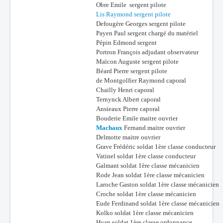
Obre Emile sergent pilote
Lis Raymond sergent pilote
Defougère Georges sergent pilote
Payen Paul sergent chargé du matériel
Pépin Edmond sergent
Portron François adjudant observateur
Maïcon Auguste sergent pilote
Béard Pierre sergent pilote
de Montgolfier Raymond caporal
Chailly Henri caporal
Ternynck Albert caporal
Ansieaux Pierre caporal
Bouderie Emile maitre ouvrier
Machaux
Fernand maitre ouvrier
Delmotte maitre ouvrier
Grave Frédéric soldat 1ère classe conducteur
Vatinel soldat 1ère classe conducteur
Galmant soldat 1ère classe mécanicien
Rode Jean soldat 1ère classe mécanicien
Laroche Gaston soldat 1ère classe mécanicien
Croche soldat 1ère classe mécanicien
Eude Ferdinand soldat 1ère classe mécanicien
Kolko soldat 1ère classe mécanicien
Huan soldat 1ère classe ordonnance