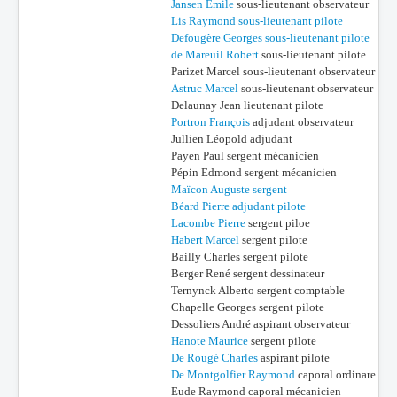
Jansen Emile
sous-lieutenant observateur
Lis Raymond sous-lieutenant pilote
Defougère Georges sous-lieutenant pilote
de Mareuil Robert
sous-lieutenant pilote
Parizet Marcel sous-lieutenant observateur
Astruc Marcel
sous-lieutenant observateur
Delaunay Jean lieutenant pilote
Portron François
adjudant observateur
Jullien Léopold adjudant
Payen Paul sergent mécanicien
Pépin Edmond sergent mécanicien
Maïcon Auguste sergent
Béard Pierre adjudant pilote
Lacombe Pierre
sergent piloe
Habert Marcel
sergent pilote
Bailly Charles sergent pilote
Berger René sergent dessinateur
Ternynck Alberto sergent comptable
Chapelle Georges sergent pilote
Dessoliers André aspirant observateur
Hanote Maurice
sergent pilote
De Rougé Charles
aspirant pilote
De Montgolfier Raymond
caporal ordinare
Eude Raymond caporal mécanicien