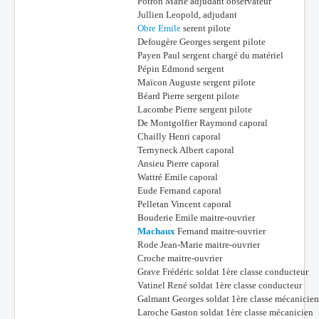
Potron Marie adjudant observateur
Jullien Leopold, adjudant
Obre Emile
serent pilote
Defougère Georges sergent pilote
Payen Paul sergent chargé du matériel
Pépin Edmond sergent
Maïcon Auguste sergent pilote
Béard Pierre sergent pilote
Lacombe Pierre sergent pilote
De Montgolfier Raymond caporal
Chailly Henri caporal
Ternyneck Albert caporal
Ansieu Pierre caporal
Wattré Emile caporal
Eude Fernand caporal
Pelletan Vincent caporal
Bouderie Emile maitre-ouvrier
Machaux
Fernand maitre-ouvrier
Rode Jean-Marie maitre-ouvrier
Croche maitre-ouvrier
Grave Frédéric soldat 1ère classe conducteur
Vatinel René soldat 1ère classe conducteur
Galmant Georges soldat 1ère classe mécanicien
Laroche Gaston soldat 1ère classe mécanicien