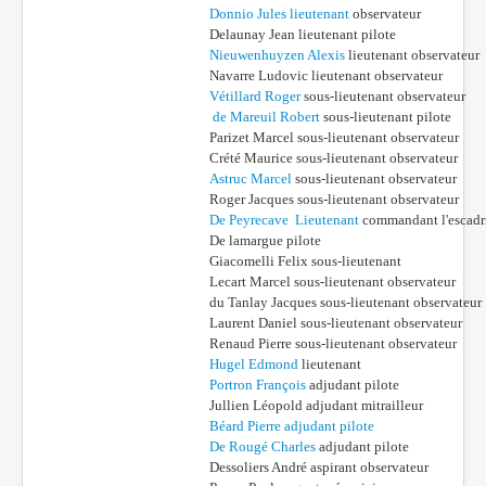
Donnio Jules lieutenant
observateur
Delaunay Jean lieutenant pilote
Nieuwenhuyzen Alexis
lieutenant observateur
Navarre Ludovic lieutenant observateur
Vétillard Roger
sous-lieutenant observateur
de Mareuil Robert
sous-lieutenant pilote
Parizet Marcel sous-lieutenant observateur
Crété Maurice sous-lieutenant observateur
Astruc Marcel
sous-lieutenant observateur
Roger Jacques sous-lieutenant observateur
De Peyrecave Lieutenant
commandant l'escadri
De lamargue pilote
Giacomelli Felix sous-lieutenant
Lecart Marcel sous-lieutenant observateur
du Tanlay Jacques sous-lieutenant observateur
Laurent Daniel sous-lieutenant observateur
Renaud Pierre sous-lieutenant observateur
Hugel Edmond
lieutenant
Portron François
adjudant pilote
Jullien Léopold adjudant mitrailleur
Béard Pierre adjudant pilote
De Rougé Charles
adjudant pilote
Dessoliers André aspirant observateur