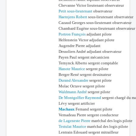
Chevanne Victor lieutenant observateur
Petit sous-lieutenant
observateur
Haetnjens Robert
sous-lieutenant observateur
Cazaud Georges sous-lieutenant observateur
Chambard Eugène sous-lieutenant observateur
Portron François
adjudant pilote
Helfenstein Victor adjudant pilote
Augendre Pierre adjudant
Dessoliers André adjudant observateur
Payen Paul sergent mécanicien
Ternynck Alberto sergent comptable
Hanote Maurice
sergent pilote
Berger René sergent dessinateur
Durand Alexandre
sergent pilote
Molac Octave sergent pilote
Waldmann André
sergent pilote
De Montgolfier Raymond
sergent chargé du ma
Lévy sergent artificier
Machaux
Fernand sergent pilote
Vernadeau Pierre sergent conducteur
de Lageneste Pierre
maréchal des logis pilote
Testulat Maurice
maréchal des logis pilote
Lentrain Edouard sergent mitrailleur