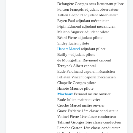
Defougère Georges sous-lieutenant pilote
Portron François adjudant observateur
Jullien Léopold adjudant observateur
Payen Paul adjudant mécanicien
Pépin Edmond adjudant mécanicien
Maïcon Auguste adjudant pilote
Béard Pierre adjudant pilote
Sirdey lucien pilote
Habert Marcel
adjudant pilote
Bailly --adjudant pilote
de Montgolfier Raymond caporal
Ternynck Albert caporal
Eude Ferdinand caporal mécanicien
Pellatan Vincent caporal mécanicien
Chapelle Georges pilote
Hanote Maurice pilote
Machaux
Fernand maitre ouvrier
Rode Julien maitre ouvrier
Croche Marcel maitre ouvrier
Grave Frédéric 1ère classe conducteur
Vatinel Pierre 1ère classe conducteur
Talmant Georges 1ère classe conducteur
Laroche Gaston 1ère classe conducteur