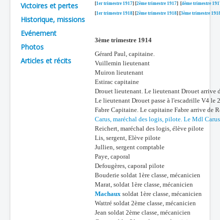
Victoires et pertes
[
1er trimestre 1917
] [
2ème trimestre 1917
] [
4ème trimestre 191
Batailles
[
1er trimestre 1918
] [
2ème trimestre 1918
] [
3ème trimestre 191
Historique, missions
Les As
Evénement
3ème trimestre 1914
Photos
Cahiers des As
Gérard Paul, capitaine.
Articles et récits
Vuillemin lieutenant
Muiron lieutenant
Estirac capitaine
Drouet lieutenant. Le lieutenant Drouet arrive
Le lieutenant Drouet passe à l'escadrille V4 le
Fabre Capitaine. Le capitaine Fabre arrive de 
Carus, maréchal des logis
, pilote. Le Mdl Caru
Reichert, maréchal des logis
, élève pilote
Lis, sergent,
Elève pilote
Jullien, sergent comptable
Paye, caporal
Defougères, caporal pilote
Bouderie soldat 1ère classe, mécanicien
Marat, soldat 1ère classe, mécanicien
Machaux
soldat 1ère classe, mécanicien
Wattré soldat 2ème classe, mécanicien
Jean soldat 2ème classe, mécanicien