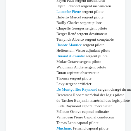
Payen Paul sergent mécanicien
Pépin Edmond sergent mécanicien
Lacombe Pierre
sergent pilote
Haberto Marcel sergent pilote
Bailly Charles sergent pilote
Chapelle Georges sergent pilote
Berger René sergent dessinateur
Ternynck Alberto sergent comptable
Hanote Maurice
sergent pilote
Helfenstein Victor adjudant pilote
Durand Alexandre
sergent pilote
Molac Octave sergent pilote
Waldmann André sergent pilote
Duran aspirant observateur
Thomas sergent pilote
Lévy sergent artificier
De Montgolfier Raymond
sergent chargé du ma
Descamps Robert maréchal des logis pilote
de Tascher Benjamin maréchal des logis pilote
Eude Raymond caporal mécanicien
Pelletan Octave caporal ordinaire
Vernadeau Pierre Caporal conduceur
Tomas Léon caporal pilote
Machaux
Fernand caporal pilote