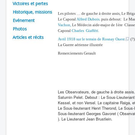
Victoires et pertes
Batailles
Historique, missions
Les pilotes … de gauche à droite assis, Le Brig
Les As
Le Caporal
Alfred Dubois
. puis debout: Le Ma
Evénement
Vachon,
Le Médecin aide-major de 1ère Clas
Photos
Cahiers des As
Caporal
Charles Giafféri.
Articles et récits
Avril 1918 sur le terrain de Rosnay Ouest
(?)
La Guerre aérienne illustrée
Remerciements Gerault
Les Observateurs, de gauche à droite assis
Saturnin Pelet. Debout : Le Sous-Lieutenant
Kessel, et non Versel. Le capitaine Raiga, e
Le Sous-lieutenant Henri Therond, Le Sous-l
Sous-lieutenant Georges Gavoret ( Observat
). Le Lieutenant Jean Brustlein.