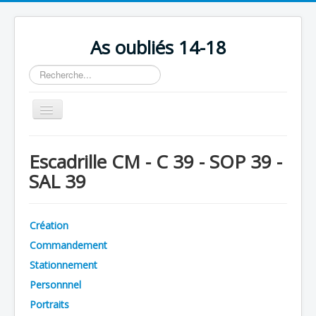
As oubliés 14-18
Rechercher
Basculer
la
navigation
Accueil
Escadrille CM - C 39 - SOP 39 -
Chronologie
SAL 39
Escadrilles
Organisation
Création
Avions
Commandement
Personnels
Stationnement
Personnnel
Formation
Portraits
Doctrines