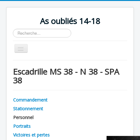
As oubliés 14-18
Rechercher
Basculer
la
navigation
Accueil
Escadrille MS 38 - N 38 - SPA
Chronologie
38
Escadrilles
Organisation
Commandement
Avions
Stationnement
Personnels
Personnel
Portraits
Formation
Victoires et pertes
Doctrines