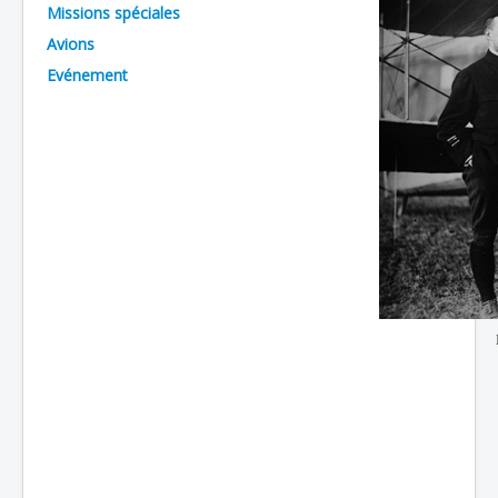
Missions spéciales
Batailles
Avions
Les As
Evénement
Cahiers des As