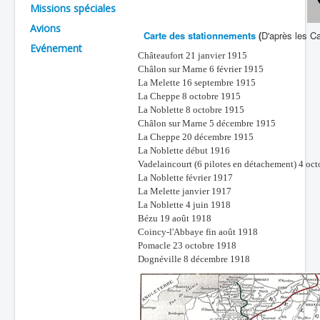
Missions spéciales
Batailles
Avions
Carte des stationnements
(
D'après les C
Les As
Evénement
Châteaufort 21 janvier 1915
Cahiers des As
Châlon sur Marne 6 février 1915
La Melette 16 septembre 1915
La Cheppe 8 octobre 1915
La Noblette 8 octobre 1915
Châlon sur Marne 5 décembre 1915
La Cheppe 20 décembre 1915
La Noblette début 1916
Vadelaincourt (6 pilotes en détachement) 4 oc
La Noblette février 1917
La Melette janvier 1917
La Noblette 4 juin 1918
Bézu 19 août 1918
Coincy-l'Abbaye fin août 1918
Pomacle 23 octobre 1918
Dognéville 8 décembre 1918