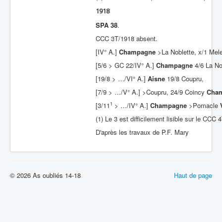
1918
SPA 38
.
CCC 3T/1918 absent.
[IV° A.]
Champagne
>La Noblette, x/1 Mele
[5/6 > GC 22/IV° A.]
Champagne
4/6 La No
[19/8 > …/VI° A.]
Aisne
19/8 Coupru,
[7/9 > …/V° A.] >Coupru, 24/9 Coincy
Cha
1
[3/11
> …/IV° A.]
Champagne
>Pomacle
(1) Le 3 est difficilement lisible sur le CC
D'après les travaux de P.F. Mary
© 2026 As oubliés 14-18
Haut de page