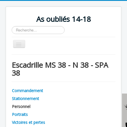
As oubliés 14-18
Rechercher
Basculer
la
navigation
Accueil
Escadrille MS 38 - N 38 - SPA
Chronologie
38
Escadrilles
Organisation
Commandement
Avions
Stationnement
Personnels
Personnel
Portraits
Formation
Victoires et pertes
Doctrines