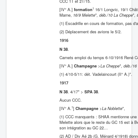
CCC 1T et 2T/15.
1
[IV° A.]
formation
16/1 Longvic, 19/1 Châte
Marne,
16/9 Melette
*
, déb./10 La Cheppe
*
, 
(1) Escadrille en cours de formation, pas d'
(2) Déplacement des avions le 5/2.
1916
N 38
.
Carnets emploi du temps 6-10/1916 René C
[IV° A.]
Champagne
>
La Cheppe
*
, déb./16
(1) 4/10-5/11: dét. Vadelaincourt (II° A.)*.
1917
N 38
. 4/17* >
SPA 38
.
Aucun CCC.
1
[IV° A.
]
Champagne
>
La Noblette
*,
(1) CCC manquants : SHAA mentionne une aff
Melette alors que le reste du GC 15 est à Be
son intégration au GC 22…
(2) AD / Div Aé 2b (G. Ménard 4/1918) don