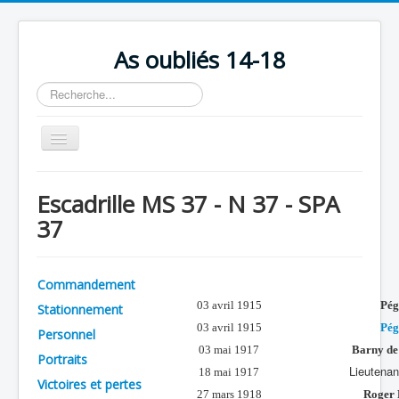
As oubliés 14-18
Rechercher
Basculer
la
navigation
Accueil
Escadrille MS 37 - N 37 - SPA
Chronologie
37
Escadrilles
Organisation
Commandement
Avions
03 avril 1915
Pég
Stationnement
03 avril 1915
Pég
Personnels
Personnel
03 mai 1917
Barny de
Portraits
Formation
Lieutenan
18 mai 1917
Victoires et pertes
Doctrines
27 mars 1918
Roger 