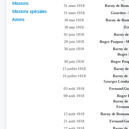
Missions
31 mars 1918
Barny de Rom
Batailles
Missions spéciales
31 mars 1918
Gourdon - 
Les As
Avions
30 mai 1918
Barny de Roma
Boi
Cahiers des As
30 mai 1918
01 juin 1918
Barny de
28 juin 1918
Roger Poupon
- M
30 juin 1918
Barny de 
Roger 
30 juin 1918
Roger Pou
15 juillet 1918
Barny de
16 juillet 1918
Barny de 
Georges Lienhar
03 août 1918
Fernand Gu
09 août 1918
Roger 
Barny de
Fernan
15 août 1918
Barny de Romane
21 août 1918
Fernand G
22 août 1918
Barny de 