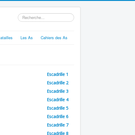
Rechercher
atailles
Les As
Cahiers des As
Escadrille 1
Escadrille 2
Escadrille 3
Escadrille 4
Escadrille 5
Escadrille 6
Escadrille 7
Escadrille 8