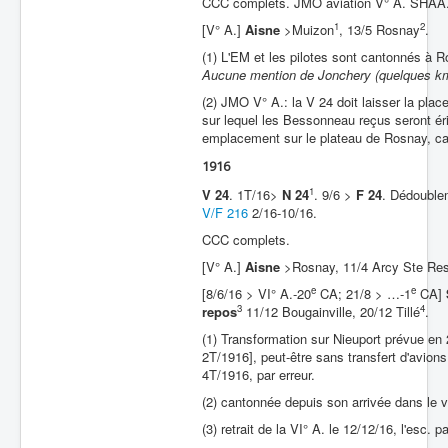
CCC complets. JMO aviation V° A. SHAA
1
2
[V° A.]
Aisne
>Muizon
, 13/5 Rosnay
.
(1) L'EM et les pilotes sont cantonnés à Ro
Aucune mention de Jonchery (quelques km
(2) JMO V° A.: la V 24 doit laisser la plac
sur lequel les Bessonneau reçus seront érig
emplacement sur le plateau de Rosnay, c
1916
1
V 24
. 1T/16>
N 24
. 9/6 >
F 24
. Dédouble
V/F 216
2/16-10/16.
CCC complets.
[V° A.]
Aisne
>Rosnay, 11/4 Arcy Ste Rest
e
e
[8/6/16 > VI° A.-20
CA; 21/8 > …-1
CA]
3
4
repos
11/12 Bougainville, 20/12 Tillé
.
(1) Transformation sur Nieuport prévue en
2T/1916], peut-être sans transfert d'avi
4T/1916, par erreur.
(2) cantonnée depuis son arrivée dans le vi
(3) retrait de la VI° A. le 12/12/16, l'esc. p