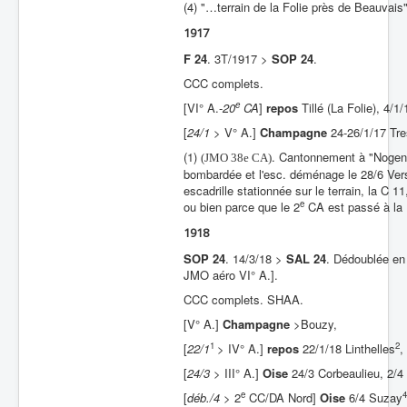
(4) "…terrain de la Folie près de Beauvais"
1917
F 24
. 3T/1917 >
SOP 24
.
CCC complets.
e
[VI° A.-
20
CA
]
repos
Tillé (La Folie), 4/
[
24/1
> V° A.]
Champagne
24-26/1/17 Tre
(1)
. Cantonnement à "Nogent 
(JMO 38e CA)
bombardée et l'esc. déménage le 28/6 Vers
escadrille stationnée sur le terrain, la C 
e
ou bien parce que le 2
CA est passé à la 
1918
SOP 24
. 14/3/18 >
SAL 24
. Dédoublée en 
JMO aéro VI° A.].
CCC complets. 
[V° A.]
Champagne
>Bouzy,
1
2
[
22/1
> IV° A.]
repos
22/1/18 Linthelles
,
[
24/3
> III° A.]
Oise
24/3 Corbeaulieu, 2/4
e
4
[
déb./4
> 2
CC/DA Nord]
Oise
6/4 Suzay