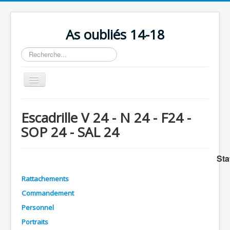
As oubliés 14-18
Rechercher
Basculer
la
navigation
Accueil
Escadrille V 24 - N 24 - F24 -
Chronologie
SOP 24 - SAL 24
Escadrilles
Organisation
Sta
Avions
Rattachements
Personnels
Commandement
Personnel
Formation
Portraits
Doctrines