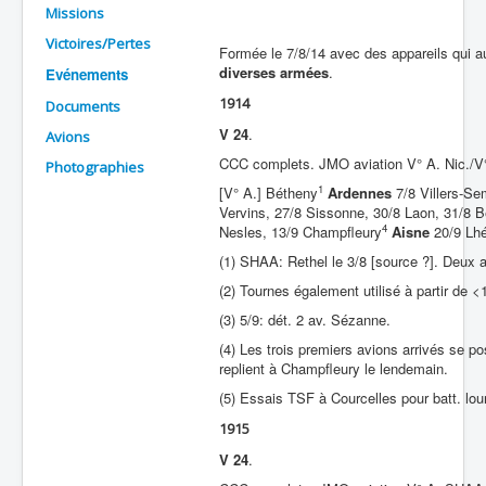
Missions
Batailles
Victoires/Pertes
Formée le 7/8/14 avec des appareils qui au
Les As
diverses armées
.
Evénements
1914
Cahiers des As
Documents
V 24
.
Avions
CCC complets. JMO aviation V° A. Nic./V
Photographies
1
[V° A.] Bétheny
Ardennes
7/8 Villers-S
Vervins, 27/8 Sissonne, 30/8 Laon, 31/8 
4
Nesles, 13/9 Champfleury
Aisne
20/9 Lhé
(1) SHAA: Rethel le 3/8 [source ?]. Deux 
(2) Tournes également utilisé à partir de <
(3) 5/9: dét. 2 av. Sézanne.
(4) Les trois premiers avions arrivés se pos
replient à Champfleury le lendemain.
(5) Essais TSF à Courcelles pour batt. lou
1915
V 24
.