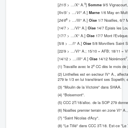
5
[
21/5
> …/X° A.
]
Somme
9/5 Vignacourt,
[
fin/5/ >
…/
VI° A.
]
Marne
1/6 May en Mult
6
[
24/6
> …/III° A.]
Oise
1/7 Noailles, 6/7 
[14/7 > …/VI° A.]
Oise
14/7 Epiais les Lo
[17/7 > …/X° A.]
Oise
17/7 Mont l'Evêque
[5/8 > …/I° A.]
Oise
5/8 Morvillers Saint S
[22/9 > …/VI° A.; 15/10 = AFB; 18/11 = V
7
[14/12
>
…/
III° A.
]
Oise
14/12 Noirémont
e
(1) Travaille avec le 2
CC dès le mois de j
(2) Linthelles est en secteur IV° A., affe
279 le 1/3 en lui transférant ses Sopwith; 
(3) "Moulin de la Victoire" dans SHAA.
(4) "Boisemont".
(5) CCC 2T/18/alloc. de la SOP 279 donne 
(6) Noailles premier terrain en zone VI° 
(7) "Saint Nicolas d'Acy".
(8) "Le Tillé" dans CCC 3T/18. Est-ce "Le 