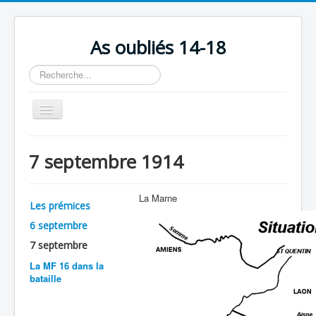
As oubliés 14-18
Rechercher
Basculer
la
navigation
Accueil
7 septembre 1914
Chronologie
Escadrilles
La Marne
Les prémices
Organisation
6 septembre
Avions
7 septembre
Personnels
La MF 16 dans la
bataille
Formation
Doctrines