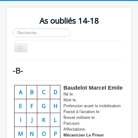
As oubliés 14-18
Rechercher
Basculer
la
navigation
Accueil
-B-
Chronologie
Escadrilles
Baudelot Marcel Emile
A
B
C
D
Organisation
Né le:
Mort le:
Avions
E
F
G
H
Profession avant la mobilisation:
Passé à l'aviation le:
Personnels
Brevet militaire le:
I
J
K
L
Parcours:
Formation
Affectations:
M
N
O
P
Mécanicien Le Prieur
Doctrines