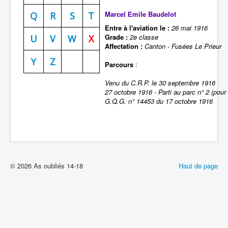
Marcel Emile Baudelot
Batailles
Q
R
S
T
Entre à l'aviation le :
26 mai 1916
Les As
Grade :
2e classe
U
V
W
X
Affectation :
Canton - Fusées Le Prieur
Cahiers des As
Y
Z
Parcours
:
Venu du C.R.P. le 30 septembre 1916
27 octobre 1916 - Parti au parc n° 2 (pour
G.Q.G. n° 14453 du 17 octobre 1916
© 2026 As oubliés 14-18
Haut de page