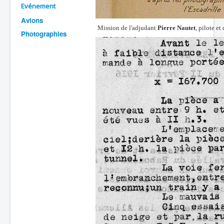
Evénement
Batailles
Avions
Mission de l'adjudant
Pierre Nautet
, pilote et
Les As
Photographies
Cahiers des As