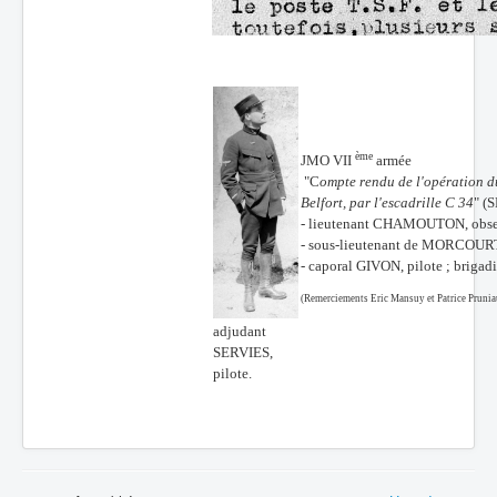
ème
JMO VII
armée
"C
ompte rendu de l'opération du
Belfort, par l'escadrille C 34
" (S
- lieutenant CHAMOUTON, obser
- sous-lieutenant de MORCOURT,
- caporal GIVON, pilote ; brigadi
(Remerciements Eric Mansuy et Patrice Prunia
adjudant
SERVIES,
pilote.