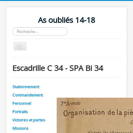
As oubliés 14-18
Rechercher
Basculer
la
navigation
Accueil
Escadrille C 34 - SPA Bi 34
Chronologie
Escadrilles
Stationnement
Organisation
Commandement
Avions
Personnel
Personnels
Portraits
Victoires et pertes
Formation
Missions
Doctrines