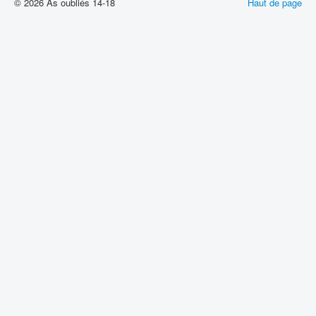
© 2026 As oubliés 14-18
Haut de page