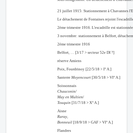
21 juillet 1915: Stationnement à Chavannes l'
Le détachement de Fontaines rejoint l'escadrill
2ème trimestre 1916. L'escadrille est stationn
3 novembre: stationnement à Belfort, détachem
2ème trimestre 1916
Belfort, … [3/17 > secteur 52e DI ?]
réserve Amiens
Poix, Fourdrinoy [22/5/18 > I° A.]
Santerre
Moyencourt
[30/5/18 > VI° A.]
Soissonnais
Chauconin/
May en Multien
/
Touquin
[31/7/18 > X° A.]
Aisne
Raray
,
Bonneuil
[18/9/18 > GAF > VI° A.]
Flandres