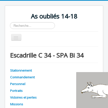
As oubliés 14-18
Rechercher
Basculer
la
navigation
Accueil
Escadrille C 34 - SPA Bi 34
Chronologie
Escadrilles
Stationnement
Organisation
Commandement
Avions
Personnel
Personnels
Portraits
Victoires et pertes
Formation
Missions
Doctrines