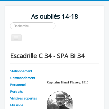
As oubliés 14-18
Rechercher
Basculer
la
navigation
Accueil
Escadrille C 34 - SPA Bi 34
Chronologie
Escadrilles
Stationnement
Organisation
Commandement
Avions
Capitaine Henri Plantey
, 1915
Personnel
Personnels
Portraits
Victoires et pertes
Formation
Missions
Doctrines