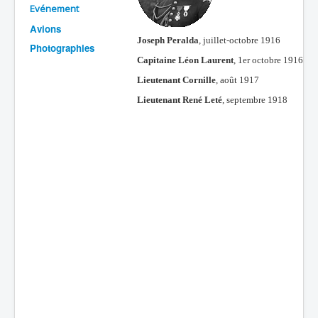
Evénement
Batailles
Avions
Joseph Peralda
, juillet-octobre 1916
Les As
Photographies
Capitaine Léon Laurent
, 1er octobre 1916
Cahiers des As
Lieutenant Cornille
, août 1917
Lieutenant René Leté
, septembre 1918