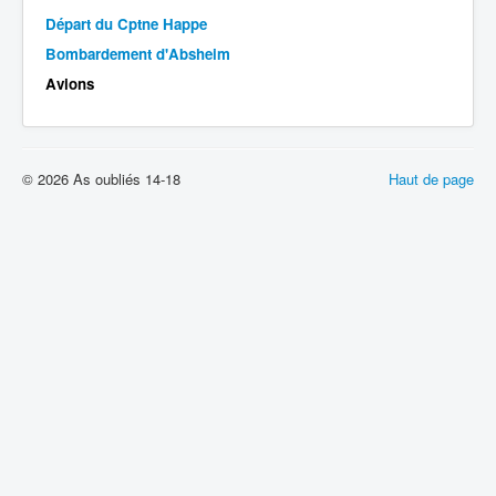
Départ du Cptne Happe
Batailles
Bombardement d'Absheim
Les As
Avions
Cahiers des As
© 2026 As oubliés 14-18
Haut de page