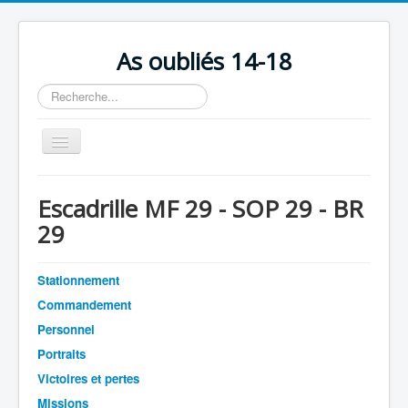
As oubliés 14-18
Rechercher
Basculer
la
navigation
Accueil
Escadrille MF 29 - SOP 29 - BR
Chronologie
29
Escadrilles
Organisation
Stationnement
Commandement
Avions
Personnel
Personnels
Portraits
Formation
Victoires et pertes
Missions
Doctrines