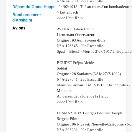
N° A-248980 29e Escadrille
Départ du Cptne Happe
24/02/1918 Tué au cours d'un bombardement e
Batailles
> Luttenbach
Bombardement
Les As
>>>> Haut-Rhin
d'Absheim
Avions
Cahiers des As
AVENATI Julien Émile
Lieutenant Observateur
Origine : 93 Aulnay-sous-Bois
N° A-176645 29e Escadrille
Spad Blessé - Mort le 27/7/1917 à l'hopital da
BOUDET Fréjus Alcide
Soldat
Origine : 28 Soulaires (Né le 27/7/1892)
N° A-227041 29e Escadrille
Maurice-Farman 14/12/1915 Du 1° Spahis - Tué
Mülheim
Au dessus de la forêt de la Hardt
>>>> Haut-Rhin
DESMAZURES Georges Édouard Joseph
Sergent Pilote
Origine : 06 Nice /et/ Nouvelle-Calédonie - N
N° A-306291 29e Escadrille