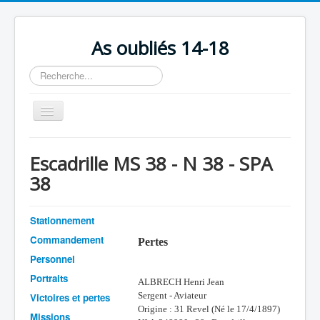
As oubliés 14-18
Rechercher
Basculer
la
navigation
Accueil
Escadrille MS 38 - N 38 - SPA
Chronologie
38
Escadrilles
Organisation
Stationnement
Commandement
Pertes
Avions
Personnel
Personnels
Portraits
ALBRECH Henri Jean
Formation
Sergent - Aviateur
Victoires et pertes
Origine : 31 Revel (Né le 17/4/1897)
Doctrines
Missions