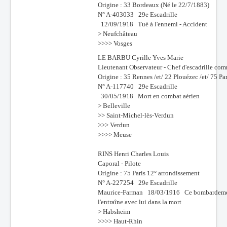
Origine : 33 Bordeaux (Né le 22/7/1883)
N° A-403033 29e Escadrille
12/09/1918 Tué à l'ennemi - Accident
> Neufchâteau
>>>> Vosges
LE BARBU Cyrille Yves Marie
Lieutenant Observateur - Chef d'escadrille co
Origine : 35 Rennes /et/ 22 Plouézec /et/ 75 Pa
N° A-117740 29e Escadrille
30/05/1918 Mort en combat aérien
> Belleville
>> Saint-Michel-lès-Verdun
>>> Verdun
>>>> Meuse
RINS Henri Charles Louis
Caporal - Pilote
Origine : 75 Paris 12° arrondissement
N° A-227254 29e Escadrille
Maurice-Farman 18/03/1916 Ce bombardement cons
l'entraîne avec lui dans la mort
> Habsheim
>>>> Haut-Rhin