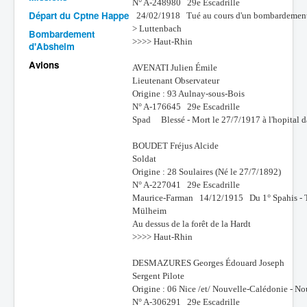
N° A-248980 29e Escadrille
Départ du Cptne Happe
24/02/1918 Tué au cours d'un bombardement e
Batailles
> Luttenbach
Bombardement
Les As
>>>> Haut-Rhin
d'Absheim
Avions
Cahiers des As
AVENATI Julien Émile
Lieutenant Observateur
Origine : 93 Aulnay-sous-Bois
N° A-176645 29e Escadrille
Spad Blessé - Mort le 27/7/1917 à l'hopital da
BOUDET Fréjus Alcide
Soldat
Origine : 28 Soulaires (Né le 27/7/1892)
N° A-227041 29e Escadrille
Maurice-Farman 14/12/1915 Du 1° Spahis - Tué
Mülheim
Au dessus de la forêt de la Hardt
>>>> Haut-Rhin
DESMAZURES Georges Édouard Joseph
Sergent Pilote
Origine : 06 Nice /et/ Nouvelle-Calédonie - N
N° A-306291 29e Escadrille