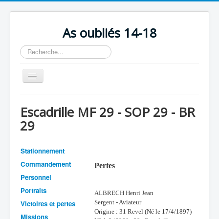
As oubliés 14-18
Rechercher
Basculer
la
navigation
Accueil
Escadrille MF 29 - SOP 29 - BR
Chronologie
29
Escadrilles
Organisation
Stationnement
Commandement
Pertes
Avions
Personnel
Personnels
Portraits
ALBRECH Henri Jean
Formation
Sergent - Aviateur
Victoires et pertes
Origine : 31 Revel (Né le 17/4/1897)
Doctrines
Missions