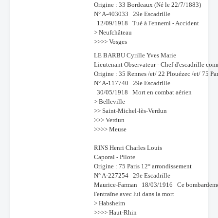
Origine : 33 Bordeaux (Né le 22/7/1883)
N° A-403033 29e Escadrille
12/09/1918 Tué à l'ennemi - Accident
> Neufchâteau
>>>> Vosges
LE BARBU Cyrille Yves Marie
Lieutenant Observateur - Chef d'escadrille co
Origine : 35 Rennes /et/ 22 Plouézec /et/ 75 Pa
N° A-117740 29e Escadrille
30/05/1918 Mort en combat aérien
> Belleville
>> Saint-Michel-lès-Verdun
>>> Verdun
>>>> Meuse
RINS Henri Charles Louis
Caporal - Pilote
Origine : 75 Paris 12° arrondissement
N° A-227254 29e Escadrille
Maurice-Farman 18/03/1916 Ce bombardement cons
l'entraîne avec lui dans la mort
> Habsheim
>>>> Haut-Rhin