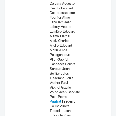
Dalbàra Auguste
Desnis Léonard
Destouesse jean
Fourtier Aimé
Janoueix Jean
Labaty Vixctor
Lumière Edouard
Mamy Marcel
Mick Charles
Mielle Edouard
Morin Jules
Pellegrin louis
Pilot Gabriel
Raepsaet Robert
Sartous Jean
Seillier Jules
Tisserand Louis
Vachet Paul
Viethel Gabriel
Voute Jean Baptiste
Petit Pierre
Pautrat
Frédéric
Roullé Albert
Tiercelin Lèon
Fries Georges