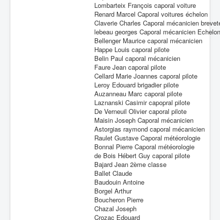
Lombarteix François caporal voiture
Renard Marcel Caporal voitures échelon
Claverie Charles Caporal mécanicien brevet
lebeau georges Caporal mécanicien Echelo
Bellenger Maurice caporal mécanicien
Happe Louis caporal pilote
Belin Paul caporal mécanicien
Faure Jean caporal pilote
Cellard Marie Joannes caporal pilote
Leroy Edouard brigadier pilote
Auzanneau Marc caporal pilote
Laznanski Casimir capopral pilote
De Verneuil Olivier caporal pilote
Maisin Joseph Caporal mécanicien
Astorgias raymond caporal mécanicien
Raulet Gustave Caporal météorologie
Bonnal Pierre Caporal météorologie
de Bois Hébert Guy caporal pilote
Bajard Jean 2ème classe
Ballet Claude
Baudouin Antoine
Borgel Arthur
Boucheron Pierre
Chazal Joseph
Crozac Edouard