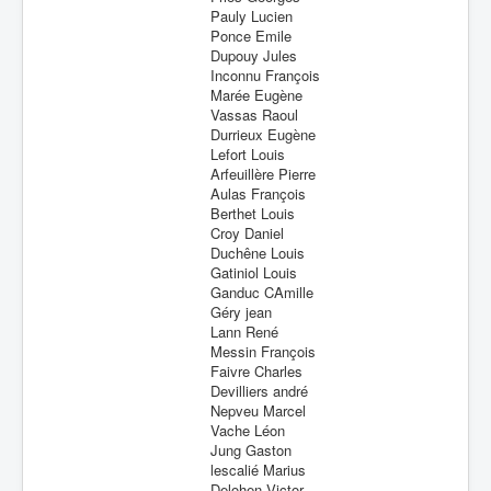
Pauly Lucien
Ponce Emile
Dupouy Jules
Inconnu François
Marée Eugène
Vassas Raoul
Durrieux Eugène
Lefort Louis
Arfeuillère Pierre
Aulas François
Berthet Louis
Croy Daniel
Duchêne Louis
Gatiniol Louis
Ganduc CAmille
Géry jean
Lann René
Messin François
Faivre Charles
Devilliers andré
Nepveu Marcel
Vache Léon
Jung Gaston
lescalié Marius
Delohen Victor