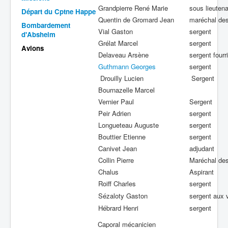
Grandpierre René Marie
sous lieuten
Départ du Cptne Happe
Batailles
Quentin de Gromard Jean
maréchal des
Bombardement
Vial Gaston
sergent
Les As
d'Absheim
Grélat Marcel
sergent
Avions
Cahiers des As
Delaveau Arsène
sergent fourr
Guthmann Georges
sergent
Drouilly Lucien
Sergent
Bournazelle Marcel
Vernier Paul
Sergent
Peir Adrien
sergent
Longueteau Auguste
sergent
Bouttier Etienne
sergent
Canivet Jean
adjudant
Collin Pierre
Maréchal des
Chalus
Aspirant
Roiff Charles
sergent
Sézaloty Gaston
sergent aux 
Hébrard Henri
sergent
Caporal mécanicien