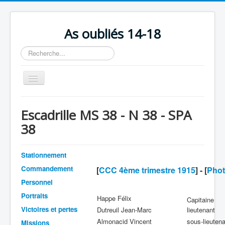
As oubliés 14-18
Rechercher
Basculer
la
navigation
Accueil
Escadrille MS 38 - N 38 - SPA
Chronologie
38
Escadrilles
Organisation
Stationnement
Commandement
[
CCC 4ème trimestre 1915
] - [
Phot
Avions
Personnel
Personnels
Portraits
Happe Félix
Capitaine
Formation
Victoires et pertes
Dutreuil Jean-Marc
lieutenant
Almonacid Vincent
sous-lieuten
Doctrines
Missions