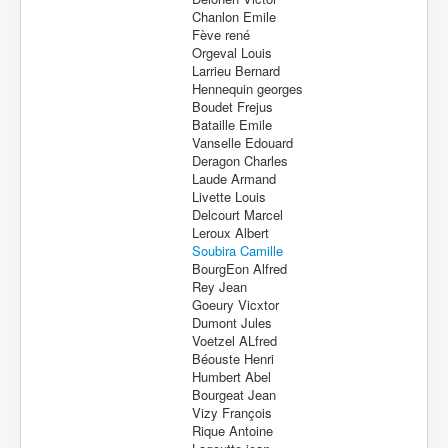
Chanlon Emile
Fève rené
Orgeval Louis
Larrieu Bernard
Hennequin georges
Boudet Frejus
Bataille Emile
Vanselle Edouard
Deragon Charles
Laude Armand
Livette Louis
Delcourt Marcel
Leroux Albert
Soubira Camille
BourgEon Alfred
Rey Jean
Goeury Vicxtor
Dumont Jules
Voetzel ALfred
Béouste Henri
Humbert Abel
Bourgeat Jean
Vizy François
Rique Antoine