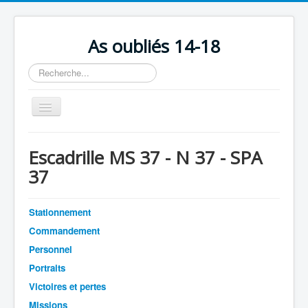
As oubliés 14-18
Rechercher
Basculer
la
navigation
Accueil
Escadrille MS 37 - N 37 - SPA
Chronologie
37
Escadrilles
Organisation
Stationnement
Commandement
Avions
Personnel
Personnels
Portraits
Formation
Victoires et pertes
Doctrines
Missions