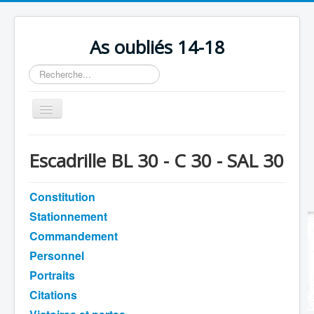
As oubliés 14-18
Rechercher
Basculer
la
navigation
Accueil
Escadrille BL 30 - C 30 - SAL 30
Chronologie
Escadrilles
Constitution
Stationnement
Organisation
Commandement
Avions
Personnel
Personnels
Portraits
Formation
Citations
Doctrines