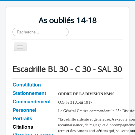
As oubliés 14-18
Rechercher
Basculer
la
navigation
Accueil
Escadrille BL 30 - C 30 - SAL 30
Chronologie
Escadrilles
Constitution
Stationnement
Organisation
ORDRE DE LA DIVISION N°490
Commandement
Avions
Q.G, le 31 Août 1917
Personnel
Le Général Gratier, commandant la 25e Division d
Personnels
Portraits
"Escadrille ardente et généreuse. A exécuté, so
Formation
reconnaissance, de réglage et d’accompagnement
Citations
terre et des canons anti-aériens qui, souvent on
Doctrines