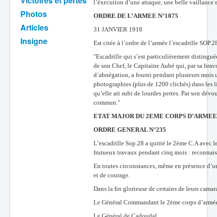
Victoires et pertes
l’éxecution d’une attaque, une belle vaillance e
Photos
Batailles
ORDRE DE L’ARMEE N°1075
Articles
Les As
31 JANVIER 1918
Insigne
Est citée à l’ordre de l’armée l’escadrille SOP.
Cahiers des As
"Escadrille qui s’est particulièrement disting
de son Chef, le Capitaine Aubé qui, par sa bravo
d’abnégation, a fourni pendant plusieurs mois un
photographies (plus de 1200 clichés) dans les l
qu’elle ait subi de lourdes pertes. Par son dévo
commun."
ETAT MAJOR DU 2EME CORPS D’ARMEE
ORDRE GENERAL N°235
L’escadrille Sop.28 a quitté le 2ème C.A avec
frutueux travaux pendant cinq mois : reconnai
En toutes circonstances, même en présence d’un 
et de courage.
Dans la fin glorieuse de certains de leurs cama
Le Général Commandant le 2ème corps d’armée r
Le Général de Cadoudal